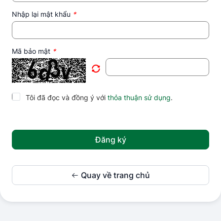
Nhập lại mật khẩu
*
Mã bảo mật
*
Tôi đã đọc và đồng ý với
thỏa thuận sử dụng
.
Đăng ký
Quay về trang chủ