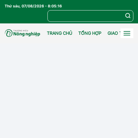
Thứ sáu, 07/08/2026
-
8
:
05
:
16
TRANG CHỦ
TỔNG HỢP
GIAO THƯƠN
Togg
navig