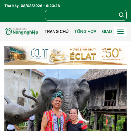
Thứ bảy, 08/08/2026
-
6
:
23
:
30
TRANG CHỦ
TỔNG HỢP
GIAO THƯƠN
Togg
navig