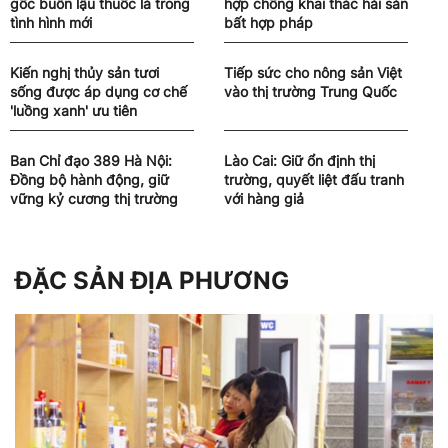
gốc buôn lậu thuốc lá trong
hợp chống khai thác hải sản
tình hình mới
bất hợp pháp
Kiến nghị thủy sản tươi
Tiếp sức cho nông sản Việt
sống được áp dụng cơ chế
vào thị trường Trung Quốc
'luồng xanh' ưu tiên
Ban Chỉ đạo 389 Hà Nội:
Lào Cai: Giữ ổn định thị
Đồng bộ hành động, giữ
trường, quyết liệt đấu tranh
vững kỷ cương thị trường
với hàng giả
ĐẶC SẢN ĐỊA PHƯƠNG