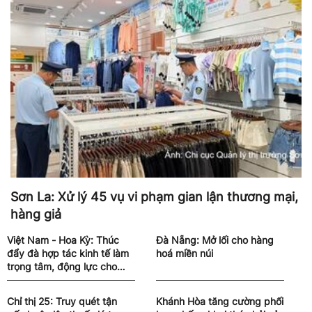
Sơn La: Xử lý 45 vụ vi phạm gian lận thương mại,
hàng giả
Việt Nam - Hoa Kỳ: Thúc
Đà Nẵng: Mở lối cho hàng
đẩy đà hợp tác kinh tế làm
hoá miền núi
trọng tâm, động lực cho
quan hệ song phương
Chỉ thị 25: Truy quét tận
Khánh Hòa tăng cường phối