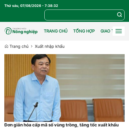
Thứ sáu, 07/08/2026
-
7
:
38
:
33
TRANG CHỦ
TỔNG HỢP
GIAO THƯƠN
Togg
navig
Trang chủ
Xuất nhập khẩu
Đơn giản hóa cấp mã số vùng trồng, tăng tốc xuất khẩu