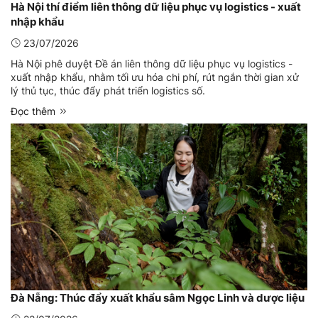
Hà Nội thí điểm liên thông dữ liệu phục vụ logistics - xuất
nhập khẩu
23/07/2026
Hà Nội phê duyệt Đề án liên thông dữ liệu phục vụ logistics -
xuất nhập khẩu, nhằm tối ưu hóa chi phí, rút ngắn thời gian xử
lý thủ tục, thúc đẩy phát triển logistics số.
Đọc thêm
Đà Nẵng: Thúc đẩy xuất khẩu sâm Ngọc Linh và dược liệu