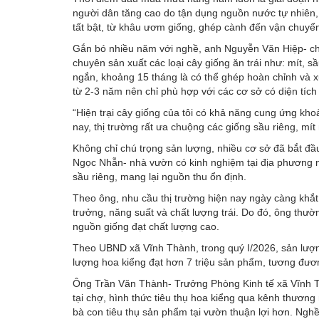
người dân tăng cao do tận dụng nguồn nước tự nhiên, g
tất bật, từ khâu ươm giống, ghép cành đến vận chuyển,
Gắn bó nhiều năm với nghề, anh Nguyễn Văn Hiệp- chủ
chuyên sản xuất các loại cây giống ăn trái như: mít, s
ngắn, khoảng 15 tháng là có thể ghép hoàn chỉnh và xu
từ 2-3 năm nên chỉ phù hợp với các cơ sở có diện tích 
“Hiện trại cây giống của tôi có khả năng cung ứng kho
nay, thị trường rất ưa chuộng các giống sầu riêng, mít
Không chỉ chú trọng sản lượng, nhiều cơ sở đã bắt đ
Ngọc Nhẫn- nhà vườn có kinh nghiệm tại địa phương n
sầu riêng, mang lại nguồn thu ổn định.
Theo ông, nhu cầu thị trường hiện nay ngày càng khắ
trưởng, năng suất và chất lượng trái. Do đó, ông thư
nguồn giống đạt chất lượng cao.
Theo UBND xã Vĩnh Thành, trong quý I/2026, sản lượn
lượng hoa kiểng đạt hơn 7 triệu sản phẩm, tương đư
Ông Trần Văn Thành- Trưởng Phòng Kinh tế xã Vĩnh Th
tại chợ, hình thức tiêu thụ hoa kiểng qua kênh thươ
bà con tiêu thụ sản phẩm tại vườn thuận lợi hơn. Ngh