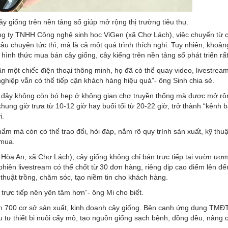
y giống trên nền tảng số giúp mở rộng thị trường tiêu thụ.
 ty TNHH Công nghệ sinh học ViGen (xã Chợ Lách), việc chuyển từ 
âu chuyện tức thì, mà là cả một quá trình thích nghi. Tuy nhiên, khoản
 hình thức mua bán cây giống, cây kiểng trên nền tảng số phát triển rấ
n một chiếc điện thoại thông minh, họ đã có thể quay video, livestream
ghiệp vẫn có thể tiếp cận khách hàng hiệu quả”- ông Sinh chia sẻ.
iờ đây không còn bó hẹp ở không gian chợ truyền thống mà được mở r
hung giờ trưa từ 10-12 giờ hay buổi tối từ 20-22 giờ, trở thành “kênh 
i.
 mà còn có thể trao đổi, hỏi đáp, nắm rõ quy trình sản xuất, kỹ thu
 mua.
Hòa An, xã Chợ Lách), cây giống không chỉ bán trực tiếp tại vườn ươ
hiên livestream có thể chốt từ 30 đơn hàng, riêng dịp cao điểm lên đ
thuật trồng, chăm sóc, tạo niềm tin cho khách hàng.
trực tiếp nên yên tâm hơn”- ông Mi cho biết.
 700 cơ sở sản xuất, kinh doanh cây giống. Bên cạnh ứng dụng TMĐT
 tư thiết bị nuôi cấy mô, tạo nguồn giống sạch bệnh, đồng đều, nâng 