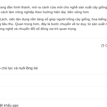
ang dần hình thành, mở ra cánh cửa mới cho nghề sản xuất cây giốn
ại cách làm nông nghiệp theo hướng hiện đại, bền vững hơn.
ch, việc tận dụng nền tảng số giúp người trồng cây giống, hoa kiểng
g tiêu thụ. Quan trọng hơn, đây là bước chuyển về tư duy, từ sản xuất
ông nghệ và chuyển đổi số đóng vai trò quan trọng.
C
 chủ lực và nuôi lồng bè
uất khẩu gạo