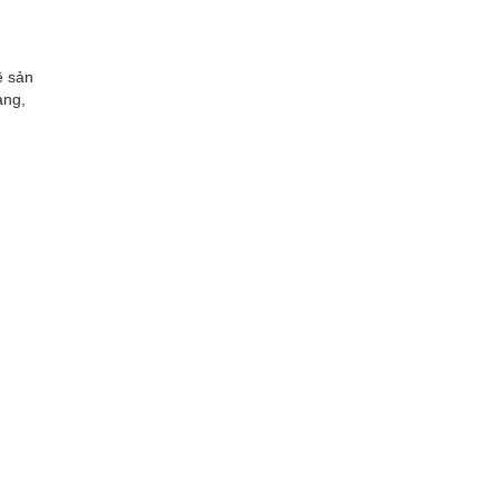
ề sản
àng,