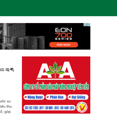
rước xu
iêu thụ
số, góp