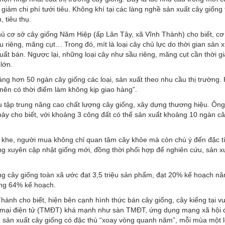
iảm chi phí tưới tiêu. Không khí tại các làng nghề sản xuất cây giống 
 tiêu thụ.
 cơ sở cây giống Năm Hiệp (ấp Lân Tây, xã Vĩnh Thành) cho biết, cơ
ầu riêng, măng cụt… Trong đó, mít là loại cây chủ lực do thời gian sản 
ất bán. Ngược lại, những loại cây như sầu riêng, măng cụt cần thời gi
lớn.
ảng hơn 50 ngàn cây giống các loại, sản xuất theo nhu cầu thị trường.
 nên có thời điểm làm không kịp giao hàng”.
ầu tập trung nâng cao chất lượng cây giống, xây dựng thương hiệu. Ôn
ày cho biết, với khoảng 3 công đất có thể sản xuất khoảng 10 ngàn câ
t khe, người mua không chỉ quan tâm cây khỏe mà còn chú ý đến đặc t
ờng xuyên cập nhật giống mới, đồng thời phối hợp để nghiên cứu, sản x
g cây giống toàn xã ước đạt 3,5 triệu sản phẩm, đạt 20% kế hoạch nă
ơng 64% kế hoạch.
ành cho biết, hiện bên cạnh hình thức bán cây giống, cây kiểng tại v
ng mại điện tử (TMĐT) khá mạnh như sàn TMĐT, ứng dụng mạng xã hội 
ề sản xuất cây giống có đặc thù “xoay vòng quanh năm”, mỗi mùa một l