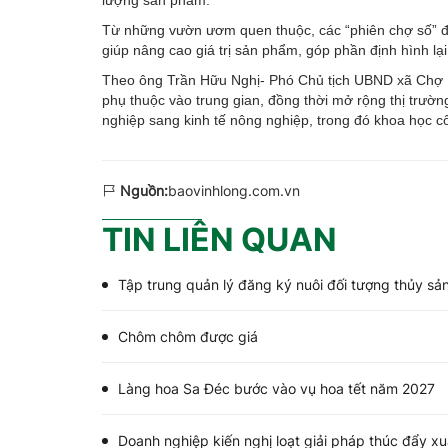
lượng sản phẩm.
Từ những vườn ươm quen thuộc, các “phiên chợ số” đ
giúp nâng cao giá trị sản phẩm, góp phần định hình l
Theo ông Trần Hữu Nghị- Phó Chủ tịch UBND xã Chợ Lá
phụ thuộc vào trung gian, đồng thời mở rộng thị trườn
nghiệp sang kinh tế nông nghiệp, trong đó khoa học c
Nguồn:
baovinhlong.com.vn
TIN LIÊN QUAN
Tập trung quản lý đăng ký nuôi đối tượng thủy sản
Chôm chôm được giá
Làng hoa Sa Đéc bước vào vụ hoa tết năm 2027
Doanh nghiệp kiến nghị loạt giải pháp thúc đẩy x