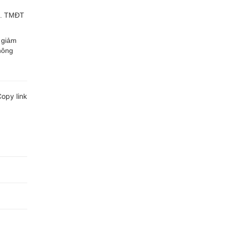
g. TMĐT
 giảm
 nông
opy link