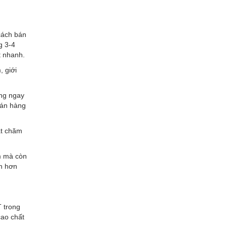
cách bán
g 3-4
t nhanh.
, giới
ộng ngay
bán hàng
ật chăm
m mà còn
ến hơn
 trong
cao chất