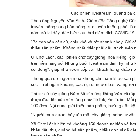
Các phiên livestream, quảng bá câ
Theo ông Nguyễn Văn Sinh- Giám đốc Công nghệ Công
truyền thống sang bán hàng trực tuyến không phải là c
năm trở lại đây, đặc biệt sau thời điểm dịch COVID-19,
“Bà con vốn cần cù, chịu khó và rất nhanh nhạy. Chỉ cầ
thiệu sản phẩm. Không nhất thiết phải đầu tư chuyên n
Ở Chợ Lách, các “phiên chợ cây giống, hoa kiểng” g
trên nền tảng số. Những buổi livestream định kỳ, như k
sôi động”, giúp nhà vườn tiếp cận khách hàng khắp nơ
Thông qua đó, người mua không chỉ tham khảo sản phẩm
sóc… rút ngắn khoảng cách giữa người bán và người
Tại cơ sở cây giống Năm Mi của ông Đặng Văn Mi (ấp 
được đưa lên các nền tảng như TikTok, YouTube. Mỗi p
100 đơn. Nội dung giới thiệu sản phẩm, hướng dẫn kỹ 
“Người mua được thấy tận mắt cây giống, nghe tư vấn 
Xã Chợ Lách hiện có khoảng 150 doanh nghiệp và hơn
khâu tiêu thụ, quảng bá sản phẩm, nhiều đơn vị đã đầu