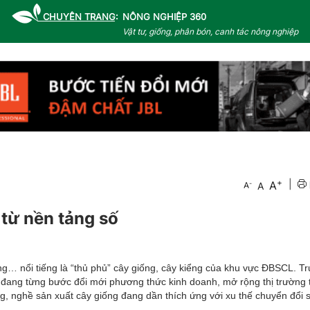
CHUYÊN TRANG:
NÔNG NGHIỆP 360
Vật tư, giống, phân bón, canh tác nông nghiệp
+
|
A
-
A
A
 từ nền tảng số
… nổi tiếng là “thủ phủ” cây giống, cây kiểng của khu vực ĐBSCL. T
 đang từng bước đổi mới phương thức kinh doanh, mở rộng thị trường t
, nghề sản xuất cây giống đang dần thích ứng với xu thế chuyển đổi 