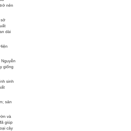
trở nên
 sở
xuất
an dài
 Hiện
g Nguyễn
y giống
ính sinh
uất
m; sản
ườn và
đã giúp
oại cây