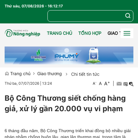
Thứ sáu, 07/08/2026
-
16
:
12
:
18
TRANG CHỦ
TỔNG HỢP
GIAO THƯƠN
Togg
navig
Trang chủ
Giao thương
Chi tiết tin tức
+
A
-
A
|
Thứ ba, 07/07/2026
|
13:24
A
Bộ Công Thương siết chống hàng
giả, xử lý gần 20.000 vụ vi phạm
6 tháng đầu năm, Bộ Công Thương triển khai đồng bộ nhiều giải
pháp nhằm chống buôn lậu, gian lận thương mại, trọng tâm là