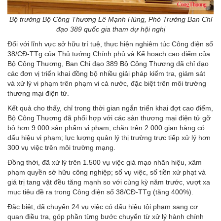
Bộ trưởng Bộ Công Thương Lê Mạnh Hùng, Phó Trưởng Ban Chỉ
đạo 389 quốc gia tham dự hội nghị
Đối với lĩnh vực sở hữu trí tuệ, thực hiện nghiêm túc Công điện số
38/CĐ-TTg của Thủ tướng Chính phủ và Kế hoạch cao điểm của
Bộ Công Thương, Ban Chỉ đạo 389
Bộ Công Thương
đã chỉ đạo
các đơn vị triển khai đồng bộ nhiều giải pháp kiểm tra, giám sát
và xử lý vi phạm trên phạm vi cả nước, đặc biệt trên môi trường
thương mại điện tử.
Kết quả cho thấy, chỉ trong thời gian ngắn triển khai đợt cao điểm,
Bộ Công Thương đã phối hợp với các sàn thương mại điện tử gỡ
bỏ hơn 9.000 sản phẩm vi phạm, chặn trên 2.000 gian hàng có
dấu hiệu vi phạm; lực lượng quản lý thị trường trực tiếp xử lý hơn
300 vụ việc trên môi trường mạng.
Đồng thời, đã xử lý trên 1.500 vụ việc giả mạo nhãn hiệu, xâm
phạm quyền sở hữu công nghiệp; số vụ việc, số tiền xử phạt và
giá trị tang vật đều tăng mạnh so với cùng kỳ năm trước, vượt xa
mục tiêu đề ra trong Công điện số 38/CĐ-TTg (tăng 400%).
Đặc biệt, đã chuyển 24 vụ việc có dấu hiệu tội phạm sang cơ
quan điều tra, góp phần từng bước chuyển từ xử lý hành chính