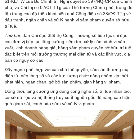
51-KL/TW của Bộ Chính trị, Nghị quyết số 397/NQ-CP của Chính
phủ, và Chỉ thị số 02/CT-TTg của Thủ tướng Chính phủ; trong đó
tập trung cao độ triển khai hiệu quả Công điện số 38/CĐ-TTg về
đấu tranh, ngăn chặn và xử lý hành vi xâm phạm quyền sở hữu
trí tuệ.
Thứ hai,
Ban Chỉ đạo 389 Bộ Công Thương sẽ tiếp tục chỉ đạo
các đơn vị tiếp tục tăng cường kiểm tra, xử lý các hành vi sản
xuất, kinh doanh hàng giả, hàng xâm phạm quyền sở hữu trí tuệ,
đặc biệt trên môi trường thương mại điện tử và các lĩnh vực, địa
bàn có nguy cơ cao.
Đẩy mạnh phối hợp với các chủ thể quyền, các sàn thương mại
điện tử, nền tảng số và các lực lượng chức năng nhằm kịp thời
phát hiện, ngăn chặn, gỡ bỏ sản phẩm, gian hàng vi phạm.
Đồng thời, tăng cường ứng dụng công nghệ số, trí tuệ nhân tạo,
cơ sở dữ liệu và hệ thống truy xuất nguồn gốc để nâng cao hiệu
quả giám sát, cảnh báo sớm và xử lý vi phạm.