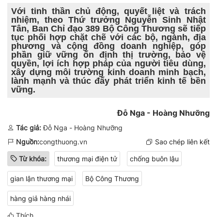
Với tinh thần chủ động, quyết liệt và trách
nhiệm, theo Thứ trưởng Nguyễn Sinh Nhật
Tân, Ban Chỉ đạo 389 Bộ Công Thương sẽ tiếp
tục phối hợp chặt chẽ với các bộ, ngành, địa
phương và cộng đồng doanh nghiệp, góp
phần giữ vững ổn định thị trường, bảo vệ
quyền, lợi ích hợp pháp của người tiêu dùng,
xây dựng môi trường kinh doanh minh bạch,
lành mạnh và thúc đẩy phát triển kinh tế bền
vững.
Đỗ Nga - Hoàng Nhưỡng
Tác giả:
Đỗ Nga - Hoàng Nhưỡng
Nguồn:
congthuong.vn
Sao chép liên kết
Từ khóa:
thương mại điện tử
chống buôn lậu
gian lận thương mại
Bộ Công Thương
hàng giả hàng nhái
Thích