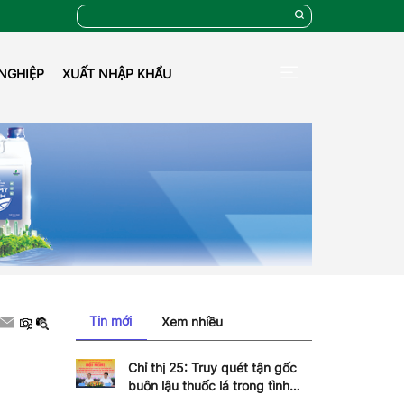
NGHIỆP
XUẤT NHẬP KHẨU
Tin mới
Xem nhiều
Chỉ thị 25: Truy quét tận gốc
buôn lậu thuốc lá trong tình
hình mới