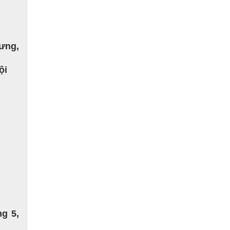
ưng,
ội
g 5,