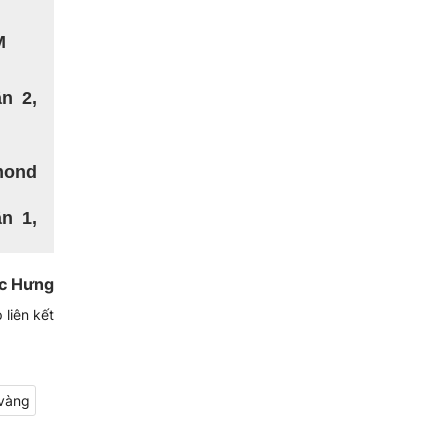
M
n 2,
mond
n 1,
c Hưng
 liên kết
vàng