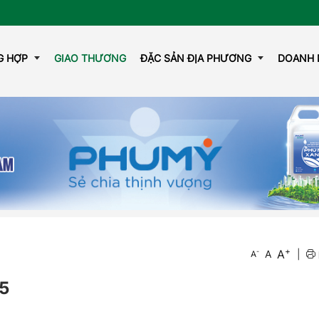
G HỢP
GIAO THƯƠNG
ĐẶC SẢN ĐỊA PHƯƠNG
DOANH 
GAZINE
OCOP
+
A
-
A
|
A
5