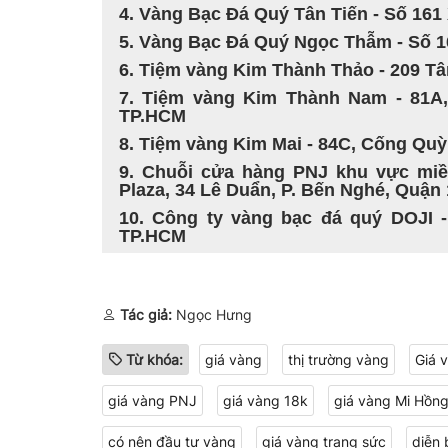
4. Vàng Bạc Đá Quý Tân Tiến - Số 161
5. Vàng Bạc Đá Quý Ngọc Thẫm - Số 1
6. Tiệm vàng Kim Thành Thảo - 209 
7. Tiệm vàng Kim Thành Nam - 81A,
TP.HCM
8. Tiệm vàng Kim Mai - 84C, Cống Q
9. Chuỗi cửa hàng PNJ khu vực miề
Plaza, 34 Lê Duẩn, P. Bến Nghé, Quận
10. Công ty vàng bạc đá quý DOJI 
TP.HCM
Tác giả:
Ngọc Hưng
Từ khóa:
giá vàng
thị trường vàng
Giá 
giá vàng PNJ
giá vàng 18k
giá vàng Mi Hồn
có nên đầu tư vàng
giá vàng trang sức
diễn 