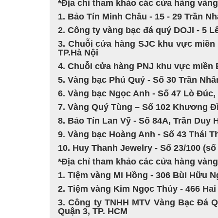
*Địa chỉ tham khảo các cửa hàng vàng 
1. Bảo Tín Minh Châu - 15 - 29 Trần N
2. Công ty vàng bạc đá quý DOJI - 5 L
3. Chuỗi cửa hàng SJC khu vực miền 
TP.Hà Nội
4. Chuỗi cửa hàng PNJ khu vực miền B
5. Vàng bạc Phú Quý - Số 30 Trần Nhâ
6. Vàng bạc Ngọc Anh - Số 47 Lò Đúc,
7. Vàng Quý Tùng – Số 102 Khương Đì
8. Bảo Tín Lan Vỹ - Số 84A, Trần Duy 
9. Vàng bạc Hoàng Anh - Số 43 Thái T
10. Huy Thanh Jewelry - Số 23/100 (số 
*Địa chỉ tham khảo các cửa hàng vàng 
1. Tiệm vàng Mi Hồng - 306 Bùi Hữu 
2. Tiệm vàng Kim Ngọc Thủy - 466 Hai 
3. Công ty TNHH MTV Vàng Bạc Đá Qu
Quận 3, TP. HCM