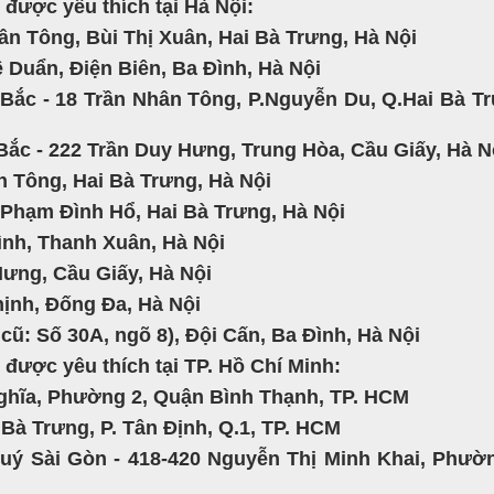
được yêu thích tại Hà Nội:
hân Tông, Bùi Thị Xuân, Hai Bà Trưng, Hà Nội
ê Duẩn, Điện Biên, Ba Đình, Hà Nội
Bắc - 18 Trần Nhân Tông, P.Nguyễn Du, Q.Hai Bà Tr
ắc - 222 Trần Duy Hưng, Trung Hòa, Cầu Giấy, Hà N
n Tông, Hai Bà Trưng, Hà Nội
 Phạm Đình Hổ, Hai Bà Trưng, Hà Nội
nh, Thanh Xuân, Hà Nội
Hưng, Cầu Giấy, Hà Nội
hịnh, Đống Đa, Hà Nội
cũ: Số 30A, ngõ 8), Đội Cấn, Ba Đình, Hà Nội
được yêu thích tại TP. Hồ Chí Minh:
Nghĩa, Phường 2, Quận Bình Thạnh, TP. HCM
Bà Trưng, P. Tân Định, Q.1, TP. HCM
ý Sài Gòn - 418-420 Nguyễn Thị Minh Khai, Phườn