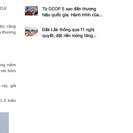
DOJI
Từ OCOP 5 sao đến thương
hiệu quốc gia: Hành trình của
vải Hồng Xuân
lúc căng
Đắk Lắk thông qua 11 nghị
n thương
quyết, đặt nền móng tăng
trưởng hai con số
ùng niêm
 với hôm
ra), giá
,4 triệu