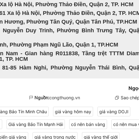
 Xa lộ Hà Nội, Phường Thảo Điền, Quận 2, TP. HCM
61 Xa lộ Hà Nội, Phường Thảo Điền, Quận 2, TP. HC
Tân Hương, Phường Tân Quý, Quận Tân Phú, TP.HCM
 Nguyễn Duy Trinh, Phường Bình Trưng Tây, Quậ
uỳnh, Phường Phạm Ngũ Lão, Quận 1, TP.HCM
n Nam - Gian hàng R011838, Tầng trệt TTTM Dia
 1, TP. HCM
- 81-85 Hàm Nghi, Phường Nguyễn Thái Bình, Quậ
Ngọ
Nguồn:
congthuong.vn
Sao chép
vàng Bảo Tín Minh Châu
giá vàng hôm nay
giá vàng DOJI
g
Giá vàng Bảo Tín Mạnh Hải
có nên bán vàng
có nên mua 
biến giá vàng
giá vàng trong nước
giá vàng thế giới