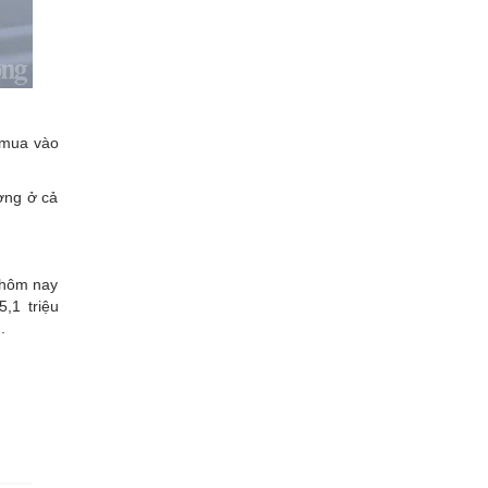
(mua vào
ợng ở cả
 hôm nay
,1 triệu
.