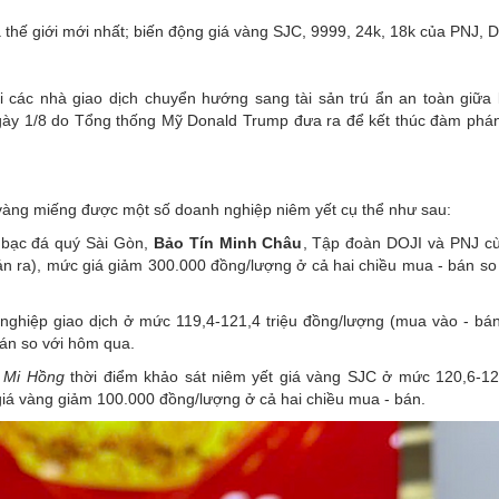
thế giới mới nhất; biến động giá vàng SJC, 9999, 24k, 18k của PNJ, 
 các nhà giao dịch chuyển hướng sang tài sản trú ẩn an toàn giữa 
 ngày 1/8 do Tổng thống Mỹ Donald Trump đưa ra để kết thúc đàm phá
 vàng miếng được một số doanh nghiệp niêm yết cụ thể như sau:
bạc đá quý Sài Gòn,
Bảo Tín Minh Châu
, Tập đoàn DOJI và PNJ c
án ra), mức giá giảm 300.000 đồng/lượng ở cả hai chiều mua - bán so
ghiệp giao dịch ở mức 119,4-121,4 triệu đồng/lượng (mua vào - bán 
án so với hôm qua.
g Mi Hồng
thời điểm khảo sát niêm yết giá vàng SJC ở mức 120,6-121
giá vàng giảm 100.000 đồng/lượng ở cả hai chiều mua - bán.