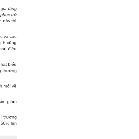
gia tăng
 phục trở
 này thì
c và các
g 6 cũng
sau điều
phát biểu
g thường
h mối về
kim giảm
hị trường
 50% lên