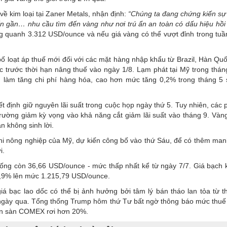
về kim loại tại Zaner Metals, nhận định:
“Chúng ta đang chứng kiến sự 
ến gần… nhu cầu tìm đến vàng như nơi trú ẩn an toàn có dấu hiệu hồi
g quanh 3.312 USD/ounce và nếu giá vàng có thể vượt đỉnh trong tuần
 loạt áp thuế mới đối với các mặt hàng nhập khẩu từ Brazil, Hàn Quố
 trước thời hạn nâng thuế vào ngày 1/8. Lạm phát tại Mỹ trong thán
 làm tăng chi phí hàng hóa, cao hơn mức tăng 0,2% trong tháng 5 
 định giữ nguyên lãi suất trong cuộc họp ngày thứ 5. Tuy nhiên, các 
trường giảm kỳ vọng vào khả năng cắt giảm lãi suất vào tháng 9. Vàn
ản không sinh lời.
hi nông nghiệp của Mỹ, dự kiến công bố vào thứ Sáu, để có thêm man
i.
uống còn 36,66 USD/ounce - mức thấp nhất kể từ ngày 7/7. Giá bạch 
0,9% lên mức 1.215,79 USD/ounce.
giá bạc lao dốc có thể bị ảnh hưởng bởi tâm lý bán tháo lan tỏa từ t
i ngày qua. Tổng thống Trump hôm thứ Tư bất ngờ thông báo mức thuế
rên sàn COMEX rơi hơn 20%.