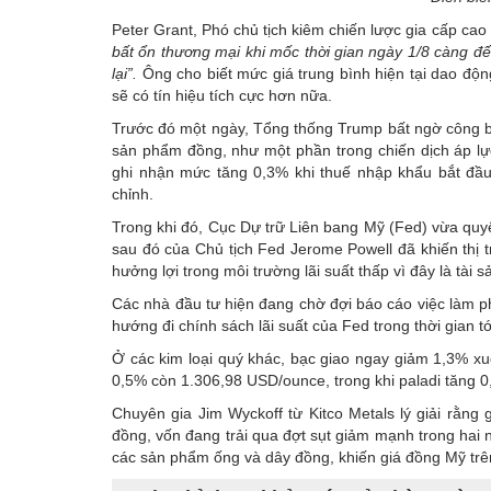
Peter Grant, Phó chủ tịch kiêm chiến lược gia cấp cao 
bất ổn thương mại khi mốc thời gian ngày 1/8 càng đ
lại”.
Ông cho biết mức giá trung bình hiện tại dao độn
sẽ có tín hiệu tích cực hơn nữa.
Trước đó một ngày, Tổng thống Trump bất ngờ công bố
sản phẩm đồng, như một phần trong chiến dịch áp lực
ghi nhận mức tăng 0,3% khi thuế nhập khẩu bắt đầu
chỉnh.
Trong khi đó, Cục Dự trữ Liên bang Mỹ (Fed) vừa quyết
sau đó của Chủ tịch Fed Jerome Powell đã khiến thị 
hưởng lợi trong môi trường lãi suất thấp vì đây là tài s
Các nhà đầu tư hiện đang chờ đợi báo cáo việc làm p
hướng đi chính sách lãi suất của Fed trong thời gian tớ
Ở các kim loại quý khác, bạc giao ngay giảm 1,3% x
0,5% còn 1.306,98 USD/ounce, trong khi paladi tăng 
Chuyên gia Jim Wyckoff từ Kitco Metals lý giải rằng 
đồng, vốn đang trải qua đợt sụt giảm mạnh trong ha
các sản phẩm ống và dây đồng, khiến giá đồng Mỹ t