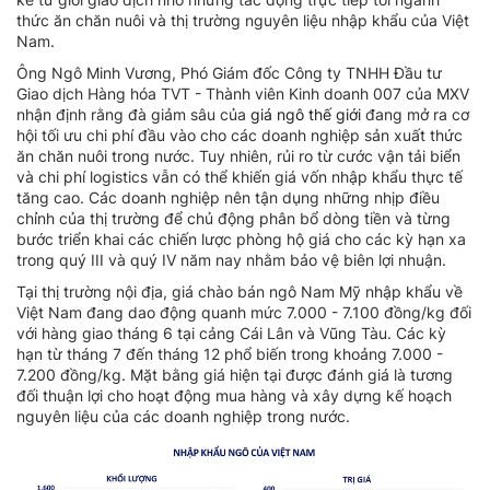
thức ăn chăn nuôi và thị trường nguyên liệu nhập khẩu của Việt
Nam.
Ông Ngô Minh Vương, Phó Giám đốc Công ty TNHH Đầu tư
Giao dịch Hàng hóa TVT - Thành viên Kinh doanh 007 của MXV
nhận định rằng đà giảm sâu của
giá ngô thế giới
đang mở ra cơ
hội tối ưu chi phí đầu vào cho các doanh nghiệp sản xuất thức
ăn chăn nuôi trong nước. Tuy nhiên, rủi ro từ cước vận tải biển
và chi phí logistics vẫn có thể khiến giá vốn nhập khẩu thực tế
tăng cao. Các doanh nghiệp nên tận dụng những nhịp điều
chỉnh của thị trường để chủ động phân bổ dòng tiền và từng
bước triển khai các chiến lược phòng hộ giá cho các kỳ hạn xa
trong quý III và quý IV năm nay nhằm bảo vệ biên lợi nhuận.
Tại thị trường nội địa, giá chào bán ngô Nam Mỹ nhập khẩu về
Việt Nam đang dao động quanh mức 7.000 - 7.100 đồng/kg đối
với hàng giao tháng 6 tại cảng Cái Lân và Vũng Tàu. Các kỳ
hạn từ tháng 7 đến tháng 12 phổ biến trong khoảng 7.000 -
7.200 đồng/kg. Mặt bằng giá hiện tại được đánh giá là tương
đối thuận lợi cho hoạt động mua hàng và xây dựng kế hoạch
nguyên liệu của các doanh nghiệp trong nước.