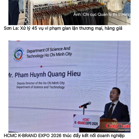
Sơn La: Xử lý 45 vụ vi phạm gian lận thương mại, hàng giả
HCMC K-BRAND EXPO 2026 thúc đẩy kết nối doanh nghiệp