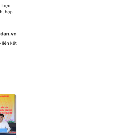
n lược
nh, hợp
dan.vn
 liên kết