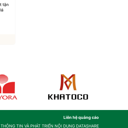
 cường
Kiến nghị thủy sản tươi
Tiếp sức cho nông 
hai
sống được áp dụng cơ
Việt vào thị trường
 hợp
chế 'luồng xanh' ưu tiên
Quốc
06/08/2026
05/08/2026
ết
Xem chi tiết
Xem chi tiết
Liên hệ quảng cáo
 THÔNG TIN VÀ PHÁT TRIỂN NỘI DUNG DATASHARE