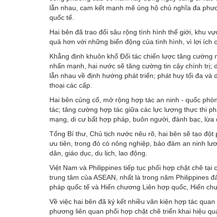
lẫn nhau, cam kết mạnh mẽ ủng hộ chủ nghĩa đa phươn
quốc tế.
Hai bên đã trao đổi sâu rộng tình hình thế giới, khu 
quả hơn với những biến động của tình hình, vì lợi ích c
Khẳng định khuôn khổ Đối tác chiến lược tăng cường 
nhấn mạnh, hai nước sẽ tăng cường tin cậy chính trị; d
lẫn nhau về định hướng phát triển; phát huy tối đa và 
thoại các cấp.
Hai bên củng cố, mở rộng hợp tác an ninh - quốc phòn
tác; tăng cường hợp tác giữa các lực lượng thực thi p
mạng, di cư bất hợp pháp, buôn người, đánh bạc, lừa 
Tổng Bí thư, Chủ tịch nước nêu rõ, hai bên sẽ tạo đột 
ưu tiên, trong đó có nông nghiệp, bảo đảm an ninh lư
dân, giáo dục, du lịch, lao động.
Việt Nam và Philippines tiếp tục phối hợp chặt chẽ tại 
trung tâm của ASEAN, nhất là trong năm Philippines 
pháp quốc tế và Hiến chương Liên hợp quốc, Hiến chư
Về việc hai bên đã ký kết nhiều văn kiện hợp tác quan 
phương liên quan phối hợp chặt chẽ triển khai hiệu qu