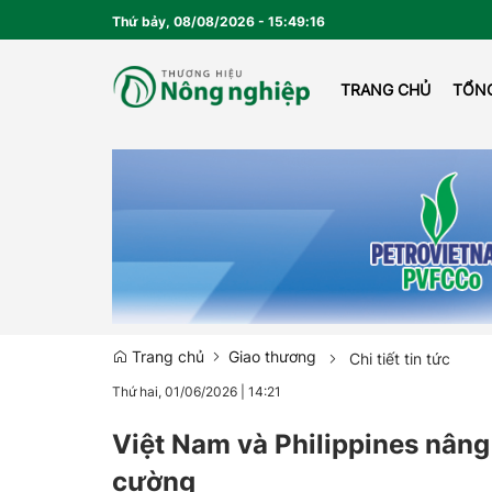
Thứ bảy, 08/08/2026
-
15
:
49
:
17
TRANG CHỦ
TỔN
EMA
Trang chủ
Giao thương
Chi tiết tin tức
Thứ hai, 01/06/2026
|
14:21
Việt Nam và Philippines nâng
cường