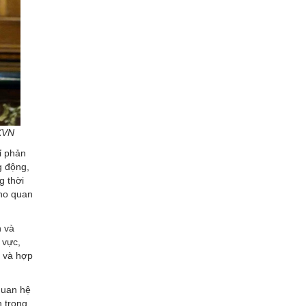
TXVN
ỉ phản
g động,
g thời
cho quan
h và
 vực,
ị và hợp
quan hệ
n trọng