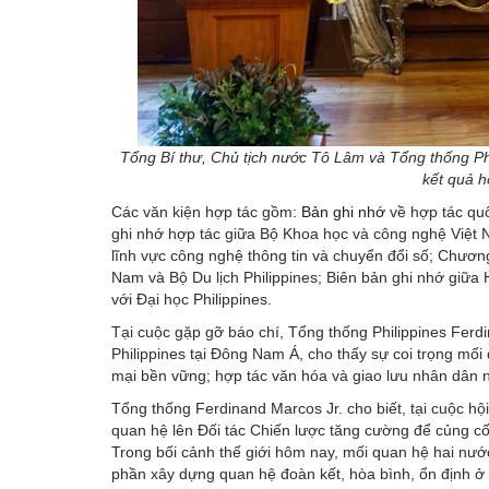
Tổng Bí thư, Chủ tịch nước Tô Lâm và Tổng thống Ph
kết quả 
Các văn kiện hợp tác gồm:
Bản ghi nhớ
về hợp tác qu
ghi nhớ hợp tác giữa Bộ Khoa học và công nghệ Việt 
lĩnh vực công nghệ thông tin và chuyển đổi số; Chương
Nam và Bộ Du lịch Philippines; Biên bản ghi nhớ giữa 
với Đại học Philippines.
Tại cuộc gặp gỡ báo chí, Tổng thống Philippines Ferd
Philippines tại Đông Nam Á, cho thấy sự coi trọng mố
mại bền vững; hợp tác văn hóa và giao lưu nhân dân n
Tổng thống Ferdinand Marcos Jr. cho biết, tại cuộc h
quan hệ lên Đối tác Chiến lược tăng cường để củng c
Trong bối cảnh thế giới hôm nay, mối quan hệ hai nước
phần xây dựng quan hệ đoàn kết, hòa bình, ổn định ở