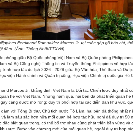
ilippines Ferdinand Romualdez Marcos Jr. tại cuộc gặp gỡ báo chí, th
hội đàm. (Ảnh: Thống Nhất/TTXVN)
ốc phòng giữa Bộ Quốc phòng Việt Nam và Bộ Quốc phòng Philippines
Nam và Bộ Công nghệ Thông tin và Truyền thông Philippines về hợp tác
 trình hợp tác du lịch 2026 - 2029 giữa Bộ Văn hóa, Thể thao và Du lịc
Học viện Hành chính và Quản trị công, Học viện Chính trị quốc gia Hồ 
inand Marcos Jr. khẳng định Việt Nam là Đối tác Chiến lược duy nhất c
i quan hệ với Việt Nam. Những năm qua, hai bên đã phát triển quan hệ
gày càng được mở rộng; duy trì phối hợp tại các diễn đàn khu vực, q
ội đàm với
Tổng Bí thư, Chủ tịch nước Tô Lâm
, hai bên đã thống nhất 
ố và làm sâu sắc hơn nữa mối quan hệ hợp tác hữu nghị đã duy trì 50 
 đặc biệt quan trọng, có thể bổ trợ nhau cùng phát triển bền vững và 
 khu vực. Bước vào chương mới của mối quan hệ, ngoài duy trì hợp tá