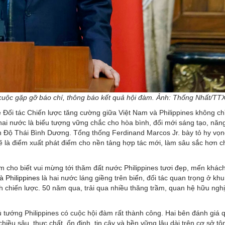
i cuộc gặp gỡ báo chí, thông báo kết quả hội đàm. Ảnh: Thống Nhất/T
Đối tác Chiến lược tăng cường giữa Việt Nam và Philippines không ch
 hai nước là biểu tượng vững chắc cho hòa bình, đổi mới sáng tạo, năn
 Độ Thái Bình Dương. Tổng thống Ferdinand Marcos Jr. bày tỏ hy vọn
sẽ là điểm xuất phát điểm cho nền tảng hợp tác mới, làm sâu sắc hơn 
m cho biết vui mừng tới thăm đất nước Philippines tươi đẹp, mến khác
à Philippines
là hai nước láng giềng trên biển, đối tác quan trọng ở khu
h chiến lược. 50 năm qua, trải qua nhiều thăng trầm, quan hệ hữu ngh
ủ tướng Philippines có cuộc hội đàm rất thành công. Hai bên đánh giá 
u sâu, thực chất, ổn định, tin cậy và bền vững lâu dài trên cơ sở tô