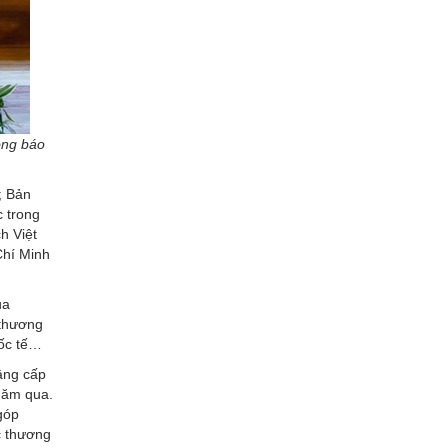
ông báo
; Bản
 trong
h Việt
Chí Minh
ủa
 thương
uốc tế…
nâng cấp
năm qua.
góp
c thương