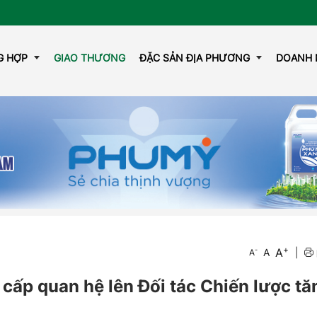
G HỢP
GIAO THƯƠNG
ĐẶC SẢN ĐỊA PHƯƠNG
DOANH 
GAZINE
OCOP
+
A
-
A
|
A
 cấp quan hệ lên Đối tác Chiến lược tă