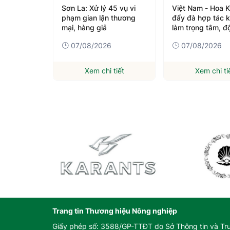
ý 45 vụ vi
Việt Nam - Hoa Kỳ: Thúc
Đà Nẵng: Mở l
ận thương
đẩy đà hợp tác kinh tế
hàng hoá miền
iả
làm trọng tâm, động lực
07/08/202
cho quan hệ song
026
07/08/2026
phương
hi tiết
Xem chi tiết
Xem chi 
Trang tin Thương hiệu Nông nghiệp
Giấy phép số: 3588/GP-TTĐT do Sở Thông tin và Tr