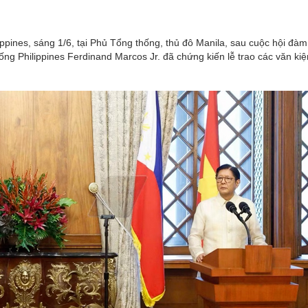
pines, sáng 1/6, tại Phủ Tổng thống, thủ đô Manila, sau cuộc hội đàm
ng Philippines Ferdinand Marcos Jr. đã chứng kiến lễ trao các văn ki