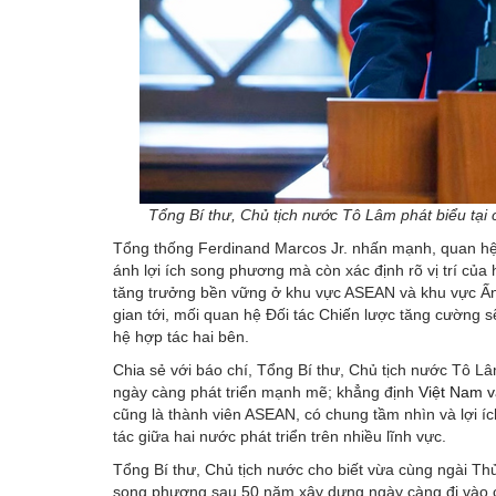
Tổng Bí thư, Chủ tịch nước Tô Lâm phát biểu tạ
Tổng thống Ferdinand Marcos Jr. nhấn mạnh, quan hệ 
ánh lợi ích song phương mà còn xác định rõ vị trí của
tăng trưởng bền vững ở khu vực ASEAN và khu vực Ấn
gian tới, mối quan hệ Đối tác Chiến lược tăng cường 
hệ hợp tác hai bên.
Chia sẻ với báo chí, Tổng Bí thư, Chủ tịch nước Tô Lâ
ngày càng phát triển mạnh mẽ; khẳng định
Việt Nam v
cũng là thành viên ASEAN, có chung tầm nhìn và lợi íc
tác giữa hai nước phát triển trên nhiều lĩnh vực.
Tổng Bí thư, Chủ tịch nước cho biết vừa cùng ngài Th
song phương sau 50 năm xây dựng ngày càng đi vào chiề