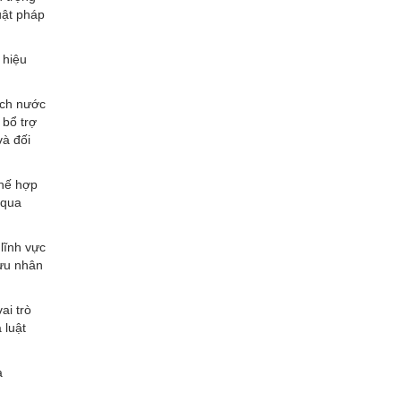
uật pháp
 hiệu
ịch nước
 bổ trợ
và đối
chế hợp
 qua
 lĩnh vực
lưu nhân
ai trò
 luật
a