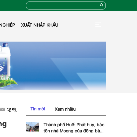
NGHIỆP
XUẤT NHẬP KHẨU
Tin mới
Xem nhiều
ng
Thành phố Huế: Phát huy, bảo
tồn nhà Moong của đồng bào
dân tộc Pa Cô