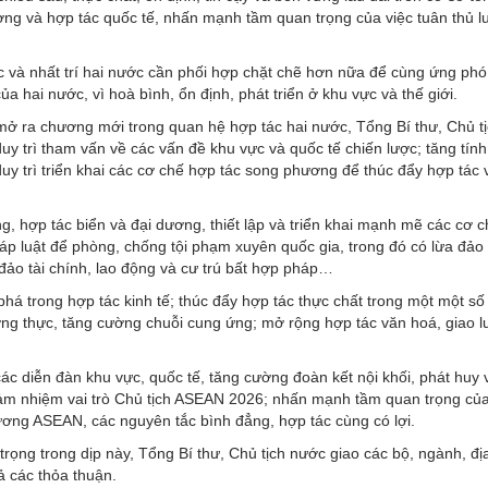
g và hợp tác quốc tế, nhấn mạnh tầm quan trọng của việc tuân thủ l
vực và nhất trí hai nước cần phối hợp chặt chẽ hơn nữa để cùng ứng phó
ủa hai nước, vì hoà bình, ổn định, phát triển ở khu vực và thế giới.
mở ra chương mới trong quan hệ hợp tác hai nước, Tổng Bí thư, Chủ t
uy trì tham vấn về các vấn đề khu vực và quốc tế chiến lược; tăng tính
duy trì triển khai các cơ chế hợp tác song phương để thúc đẩy hợp tác 
g, hợp tác biển và đại dương, thiết lập và triển khai mạnh mẽ các cơ 
háp luật để phòng, chống tội phạm xuyên quốc gia, trong đó có lừa đảo
đảo tài chính, lao động và cư trú bất hợp pháp…
phá trong hợp tác kinh tế; thúc đẩy hợp tác thực chất trong một một số
ơng thực, tăng cường chuỗi cung ứng; mở rộng hợp tác văn hoá, giao 
các diễn đàn khu vực, quốc tế, tăng cường đoàn kết nội khối, phát huy v
đảm nhiệm vai trò Chủ tịch ASEAN 2026; nhấn mạnh tầm quan trọng của
ơng ASEAN, các nguyên tắc bình đẳng, hợp tác cùng có lợi.
trọng trong dịp này, Tổng Bí thư, Chủ tịch nước giao các bộ, ngành, đị
ả các thỏa thuận.