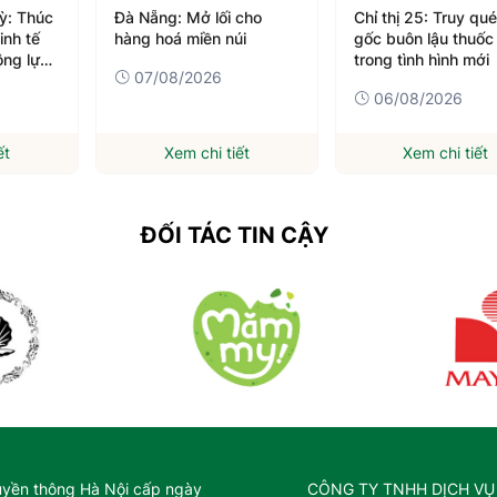
ối cho
Chỉ thị 25: Truy quét tận
Khánh Hòa tăng
 núi
gốc buôn lậu thuốc lá
phối hợp chống k
trong tình hình mới
thác hải sản bất
6
pháp
06/08/2026
06/08/2026
tiết
Xem chi tiết
Xem chi ti
ĐỐI TÁC TIN CẬY
uyền thông Hà Nội cấp ngày
CÔNG TY TNHH DỊCH VỤ