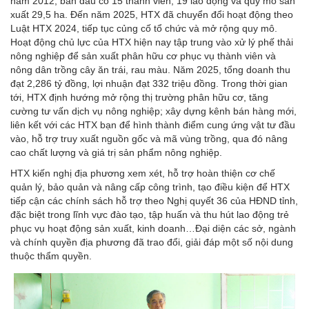
năm 2012, ban đầu có 15 thành viên, 19 lao động và quy mô sản
xuất 29,5 ha. Đến năm 2025, HTX đã chuyển đổi hoạt động theo
Luật HTX 2024, tiếp tục củng cố tổ chức và mở rộng quy mô.
Hoạt động chủ lực của HTX hiện nay tập trung vào xử lý phế thải
nông nghiệp để sản xuất phân hữu cơ phục vụ thành viên và
nông dân trồng cây ăn trái, rau màu. Năm 2025, tổng doanh thu
đạt 2,286 tỷ đồng, lợi nhuận đạt 332 triệu đồng. Trong thời gian
tới, HTX định hướng mở rộng thị trường phân hữu cơ, tăng
cường tư vấn dịch vụ nông nghiệp; xây dựng kênh bán hàng mới,
liên kết với các HTX bạn để hình thành điểm cung ứng vật tư đầu
vào, hỗ trợ truy xuất nguồn gốc và mã vùng trồng, qua đó nâng
cao chất lượng và giá trị sản phẩm nông nghiệp.
HTX kiến nghị địa phương xem xét, hỗ trợ hoàn thiện cơ chế
quản lý, bảo quản và nâng cấp công trình, tạo điều kiện để HTX
tiếp cận các chính sách hỗ trợ theo Nghị quyết 36 của HĐND tỉnh,
đặc biệt trong lĩnh vực đào tạo, tập huấn và thu hút lao động trẻ
phục vụ hoạt động sản xuất, kinh doanh…Đại diện các sở, ngành
và chính quyền địa phương đã trao đổi, giải đáp một số nội dung
thuộc thẩm quyền.