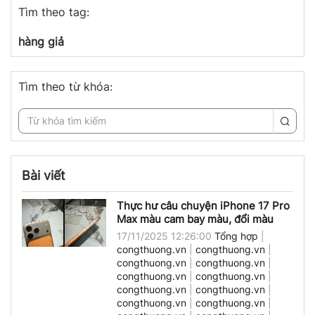
Tìm theo tag:
congthuong.vn (1)
hàng giả
congthuong.vn (1)
congthuong.vn (1)
Tìm theo từ khóa:
congthuong.vn (1)
congthuong.vn (1)
congthuong.vn (1)
Bài viết
congthuong.vn (1)
Thực hư câu chuyện iPhone 17 Pro
Max màu cam bay màu, đổi màu
Spider (1)
17/11/2025 12:26:00
Tổng hợp
|
congthuong.vn
|
congthuong.vn
|
Spider (1)
congthuong.vn
|
congthuong.vn
|
congthuong.vn
|
congthuong.vn
|
Spider (1)
congthuong.vn
|
congthuong.vn
|
congthuong.vn
|
congthuong.vn
|
Spider (1)