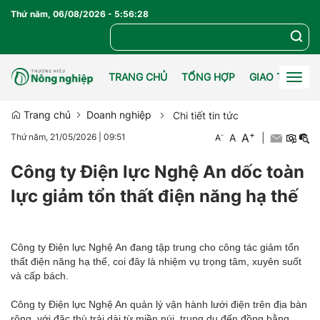
Thứ năm, 06/08/2026
-
5
:
56
:
29
TRANG CHỦ
TỔNG HỢP
GIAO THƯƠN
Togg
navig
Trang chủ
Doanh nghiệp
Chi tiết tin tức
+
A
-
A
|
Thứ năm, 21/05/2026
|
09:51
A
Công ty Điện lực Nghệ An dốc toàn
lực giảm tổn thất điện năng hạ thế
Công ty Điện lực Nghệ An đang tập trung cho công tác giảm tổn
thất điện năng hạ thế, coi đây là nhiệm vụ trọng tâm, xuyên suốt
và cấp bách.
Công ty Điện lực Nghệ An quản lý vận hành lưới điện trên địa bàn
rộng, với đặc thù trải dài từ miền núi, trung du đến đồng bằng,