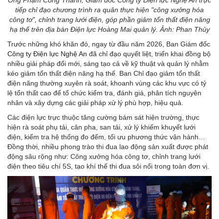
Ông Phạm Công Thành, Giám đốc Công ty Điện lực Nghệ An trực
tiếp chỉ đạo chương trình ra quân thực hiện "công xưởng hóa
công tơ", chỉnh trang lưới điện, góp phần giảm tổn thất điện năng
hạ thế trên địa bàn Điện lực Hoàng Mai quản lý. Ảnh: Phan Thủy
Trước những khó khăn đó, ngay từ đầu năm 2026, Ban Giám đốc
Công ty Điện lực Nghệ An
đã chỉ đạo quyết liệt, triển khai đồng bộ
nhiều giải pháp đổi mới, sáng tạo cả về kỹ thuật và quản lý nhằm
kéo giảm tổn thất điện năng hạ thế. Ban Chỉ đạo giảm tổn thất
điện năng thường xuyên rà soát, khoanh vùng các khu vực có tỷ
lệ tổn thất cao để tổ chức kiểm tra, đánh giá, phân tích nguyên
nhân và xây dựng các giải pháp xử lý phù hợp, hiệu quả.
Các điện lực trực thuộc tăng cường bám sát hiện trường, thực
hiện rà soát phụ tải, cân pha, san tải, xử lý khiếm khuyết lưới
điện, kiểm tra hệ thống đo đếm, tối ưu phương thức vận hành…
Đồng thời, nhiều phong trào thi đua lao động sản xuất được phát
động sâu rộng như: Công xưởng hóa công tơ, chỉnh trang lưới
điện theo tiêu chí 5S, tạo khí thế thi đua sôi nổi trong toàn đơn vị.