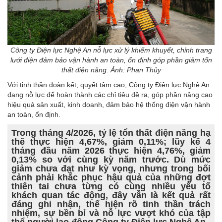
Công ty Điện lực Nghệ An nỗ lực xử lý khiếm khuyết, chỉnh trang
lưới điện đảm bảo vận hành an toàn, ổn định góp phần giảm tổn
thất điện năng. Ảnh: Phan Thủy
Với tinh thần đoàn kết, quyết tâm cao, Công ty Điện lực Nghệ An
đang nỗ lực để hoàn thành các chỉ tiêu đề ra, góp phần nâng cao
hiệu quả sản xuất, kinh doanh, đảm bảo hệ thống điện
vận hành
an toàn
, ổn định.
Trong tháng 4/2026, tỷ lệ tổn thất điện năng hạ
thế thực hiện 4,67%, giảm 0,11%; lũy kế 4
tháng đầu năm 2026 thực hiện 4,76%, giảm
0,13% so với cùng kỳ năm trước. Dù mức
giảm chưa đạt như kỳ vọng, nhưng trong bối
cảnh phải khắc phục hậu quả của những đợt
thiên tai chưa từng có cùng nhiều yếu tố
khách quan tác động, đây vẫn là kết quả rất
đáng ghi nhận, thể hiện rõ tinh thần trách
nhiệm, sự bền bỉ và nỗ lực vượt khó của tập
thể người lao động Công ty Điện lực Nghệ An.