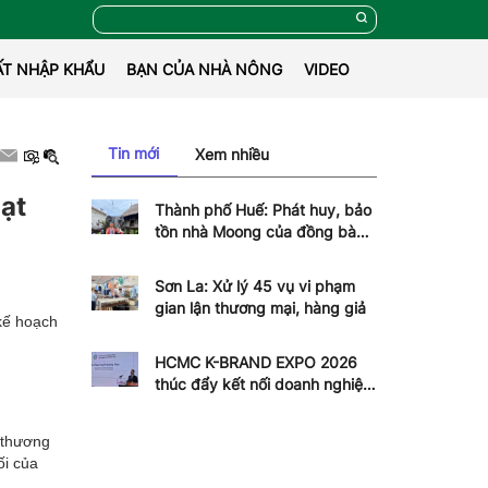
ẤT NHẬP KHẨU
BẠN CỦA NHÀ NÔNG
VIDEO
Tin mới
Xem nhiều
ạt
Thành phố Huế: Phát huy, bảo
tồn nhà Moong của đồng bào
dân tộc Pa Cô
Sơn La: Xử lý 45 vụ vi phạm
gian lận thương mại, hàng giả
kế hoạch
HCMC K-BRAND EXPO 2026
thúc đẩy kết nối doanh nghiệp
Việt - Hàn
 thương
ối của