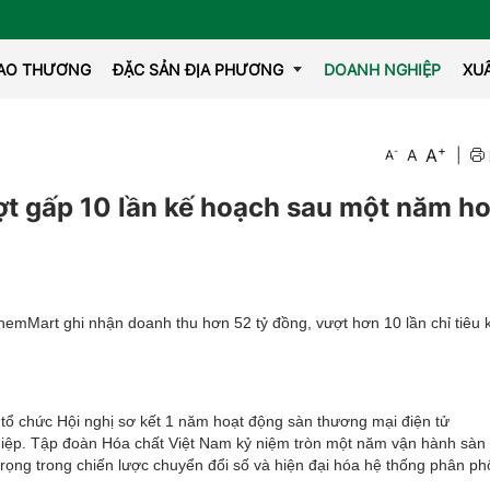
IAO THƯƠNG
ĐẶC SẢN ĐỊA PHƯƠNG
DOANH NGHIỆP
XU
+
A
-
A
|
A
OCOP
 gấp 10 lần kế hoạch sau một năm ho
emMart ghi nhận doanh thu hơn 52 tỷ đồng, vượt hơn 10 lần chỉ tiêu 
tổ chức Hội nghị sơ kết 1 năm hoạt động sàn thương mại điện tử
iệp. Tập đoàn Hóa chất Việt Nam kỷ niệm tròn một năm vận hành sàn
ọng trong chiến lược chuyển đổi số và hiện đại hóa hệ thống phân ph