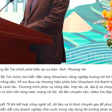
g Bộ Tài chính phát biểu tại sự kiện. Ảnh: Phương Hà
g Bộ Tài chính cho biết: Nền tảng Vinachem nông nghiệp hướng tới trở
i nông dân, hỗ trợ đưa các thương hiệu phân bón Vinachem trở thành 
 canh tác. Chương trình phục vụ nông dân, hợp tác xã, đại lý và chuy
ai có trên nền tảng web, mạng xã hội, dữ liệu chuyên sâu, video hỏi đá
yết 79 khi kết hợp công nghệ số, dữ liệu và tri thức chuyên gia để phụ
ò dẫn dắt của doanh nghiệp nhà nước trong xây dựng thị trường phân 