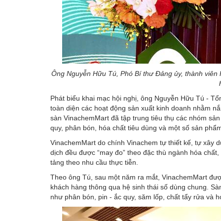
Ông Nguyễn Hữu Tú, Phó Bí thư Đảng ủy, thành viên 
Phát biểu khai mạc hội nghị, ông Nguyễn Hữu Tú - Tổ
toàn diện các hoạt động sản xuất kinh doanh nhằm nắm
sàn VinachemMart đã tập trung tiêu thụ các nhóm sản 
quy, phân bón, hóa chất tiêu dùng và một số sản phẩ
VinachemMart do chính Vinachem tự thiết kế, tự xây dự
dịch đều được “may đo” theo đặc thù ngành hóa chất,
tảng theo nhu cầu thực tiễn.
Theo ông Tú, sau một năm ra mắt, VinachemMart được
khách hàng thông qua hệ sinh thái số dùng chung. Sà
như phân bón, pin - ắc quy, săm lốp, chất tẩy rửa và h