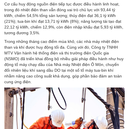
Cơ cấu huy động nguồn điện tiếp tục được điều hành linh hoạt,
trong đó nhiệt điện than vẫn đóng vai trò chủ lực với 93,44 tỷ
kWh, chiếm 54,5% tổng sản lượng; thủy điện đạt 36,1 tỷ kWh
(21%); tua-bin khí đạt 13,71 tỷ kWh (8%); năng lượng tái tạo đạt
22,12 tỷ kWh, chiếm 12,9%, còn điện nhập khẩu đạt 5,93 tỷ kWh,
tương đương 3,5%.
Trong những tháng cao điểm mùa khô, các nhà máy nhiệt điện
than và khí được huy động tối đa. Cùng với đó, Công ty TNHH
MTV Vận hành hệ thống điện và thị trường điện Quốc gia
(NSMO) đã triển khai đồng bộ nhiều giải pháp điều hành như huy
động tổ máy chạy dầu của Nhà máy Nhiệt điện Ô Môn, chuyển
đổi nhiên liệu khí sang dầu DO tại một số tổ máy tua-bin khí
nhằm nâng cao công suất khả dụng, góp phần bảo đảm an toàn
cung ứng điện.