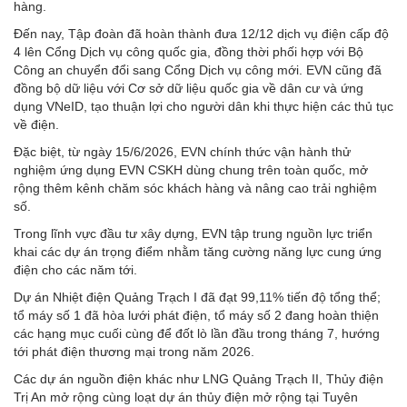
hàng.
Đến nay, Tập đoàn đã hoàn thành đưa 12/12 dịch vụ điện cấp độ
4 lên Cổng Dịch vụ công quốc gia, đồng thời phối hợp với Bộ
Công an chuyển đổi sang Cổng Dịch vụ công mới. EVN cũng đã
đồng bộ dữ liệu với Cơ sở dữ liệu quốc gia về dân cư và ứng
dụng VNeID, tạo thuận lợi cho người dân khi thực hiện các thủ tục
về điện.
Đặc biệt, từ ngày 15/6/2026, EVN chính thức vận hành thử
nghiệm ứng dụng EVN CSKH dùng chung trên toàn quốc, mở
rộng thêm kênh chăm sóc khách hàng và nâng cao trải nghiệm
số.
Trong lĩnh vực đầu tư xây dựng, EVN tập trung nguồn lực triển
khai các dự án trọng điểm nhằm tăng cường năng lực cung ứng
điện cho các năm tới.
Dự án Nhiệt điện Quảng Trạch I đã đạt 99,11% tiến độ tổng thể;
tổ máy số 1 đã hòa lưới phát điện, tổ máy số 2 đang hoàn thiện
các hạng mục cuối cùng để đốt lò lần đầu trong tháng 7, hướng
tới phát điện thương mại trong năm 2026.
Các dự án nguồn điện khác như LNG Quảng Trạch II, Thủy điện
Trị An mở rộng cùng loạt dự án thủy điện mở rộng tại Tuyên