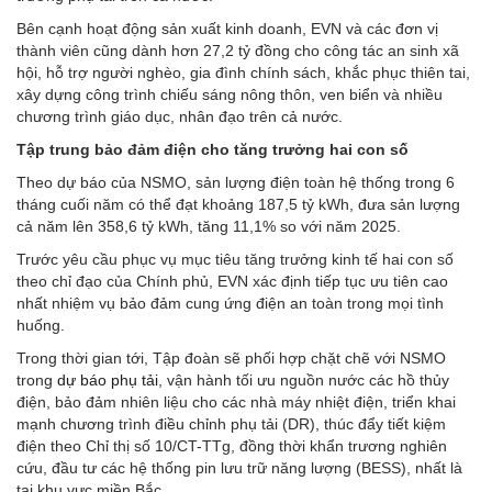
Bên cạnh hoạt động sản xuất kinh doanh, EVN và các đơn vị
thành viên cũng dành hơn 27,2 tỷ đồng cho công tác an sinh xã
hội, hỗ trợ người nghèo, gia đình chính sách, khắc phục thiên tai,
xây dựng công trình chiếu sáng nông thôn, ven biển và nhiều
chương trình giáo dục, nhân đạo trên cả nước.
Tập trung bảo đảm điện cho tăng trưởng hai con số
Theo dự báo của NSMO, sản lượng điện toàn hệ thống trong 6
tháng cuối năm có thể đạt khoảng 187,5 tỷ kWh, đưa sản lượng
cả năm lên 358,6 tỷ kWh, tăng 11,1% so với năm 2025.
Trước yêu cầu phục vụ mục tiêu tăng trưởng kinh tế hai con số
theo chỉ đạo của Chính phủ, EVN xác định tiếp tục ưu tiên cao
nhất nhiệm vụ bảo đảm cung ứng điện an toàn trong mọi tình
huống.
Trong thời gian tới, Tập đoàn sẽ phối hợp chặt chẽ với NSMO
trong
dự báo phụ tải
, vận hành tối ưu nguồn nước các hồ thủy
điện, bảo đảm nhiên liệu cho các nhà máy nhiệt điện, triển khai
mạnh chương trình điều chỉnh phụ tải (DR), thúc đẩy tiết kiệm
điện theo Chỉ thị số 10/CT-TTg, đồng thời khẩn trương nghiên
cứu, đầu tư các hệ thống pin lưu trữ năng lượng (BESS), nhất là
tại khu vực miền Bắc.