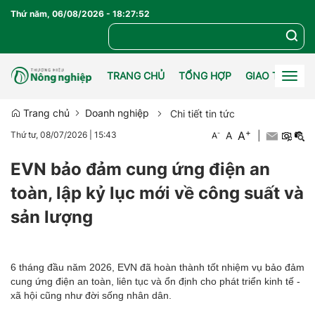
Thứ năm, 06/08/2026
-
18
:
27
:
53
TRANG CHỦ
TỔNG HỢP
GIAO THƯƠN
Togg
navig
Trang chủ
Doanh nghiệp
Chi tiết tin tức
+
A
-
A
|
Thứ tư, 08/07/2026
|
15:43
A
EVN bảo đảm cung ứng điện an
toàn, lập kỷ lục mới về công suất và
sản lượng
6 tháng đầu năm 2026, EVN đã hoàn thành tốt nhiệm vụ bảo đảm
cung ứng điện an toàn, liên tục và ổn định cho phát triển kinh tế -
xã hội cũng như đời sống nhân dân.