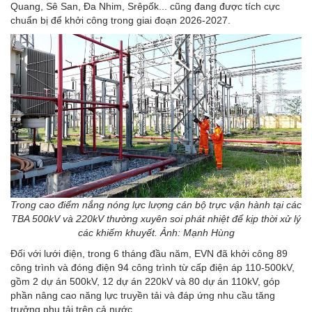
Quang, Sê San, Đa Nhim, Srêpốk... cũng đang được tích cực
chuẩn bị để khởi công trong giai đoạn 2026-2027.
Trong cao điểm nắng nóng lực lượng cán bộ trực vận hành tại các
TBA 500kV và 220kV thường xuyên soi phát nhiệt để kịp thời xử lý
các khiếm khuyết. Ảnh: Mạnh Hùng
Đối với lưới điện, trong 6 tháng đầu năm, EVN đã khởi công 89
công trình và đóng điện 94 công trình từ cấp điện áp 110-500kV,
gồm 2 dự án 500kV, 12 dự án 220kV và 80 dự án 110kV, góp
phần nâng cao năng lực truyền tải và đáp ứng nhu cầu tăng
trưởng phụ tải trên cả nước.