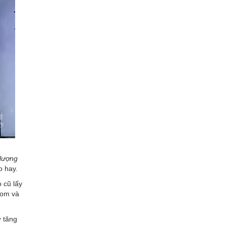
 lượng
o hay.
 cũ lấy
gom và
ự tăng