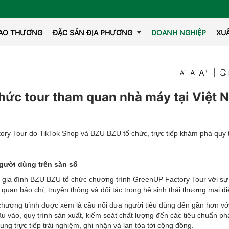
IAO THƯƠNG
ĐẶC SẢN ĐỊA PHƯƠNG
DOANH NGHIỆP
XU
+
A
-
A
|
A
OCOP
hức tour tham quan nhà máy tại Việt 
ry Tour do TikTok Shop và BZU BZU tổ chức, trực tiếp khám phá quy 
người dùng trên sàn số
 gia đình BZU BZU tổ chức chương trình GreenUP Factory Tour với sự
quan báo chí, truyền thông và đối tác trong hệ sinh thái
thương mại đi
hương trình được xem là cầu nối đưa người tiêu dùng đến gần hơn v
vào, quy trình sản xuất, kiểm soát chất lượng đến các tiêu chuẩn phá
g trực tiếp trải nghiệm, ghi nhận và lan tỏa tới cộng đồng.