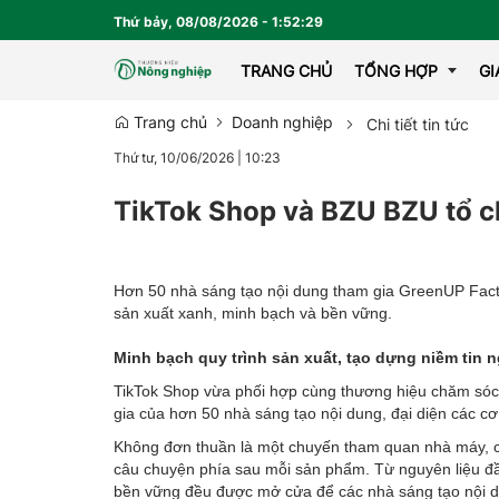
Thứ bảy, 08/08/2026
-
1
:
52
:
31
TRANG CHỦ
TỔNG HỢP
G
Trang chủ
Doanh nghiệp
Chi tiết tin tức
Thứ tư, 10/06/2026
|
10:23
EMAGAZINE
TikTok Shop và BZU BZU tổ c
Hơn 50 nhà sáng tạo nội dung tham gia GreenUP Facto
sản xuất xanh, minh bạch và bền vững.
Minh bạch quy trình sản xuất, tạo dựng niềm tin 
TikTok Shop vừa phối hợp cùng thương hiệu chăm sóc
gia của hơn 50 nhà sáng tạo nội dung, đại diện các cơ 
Không đơn thuần là một chuyến tham quan nhà máy, c
câu chuyện phía sau mỗi sản phẩm. Từ nguyên liệu đầu 
bền vững đều được mở cửa để các nhà sáng tạo nội dun