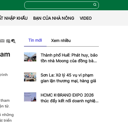
ẤT NHẬP KHẨU
BẠN CỦA NHÀ NÔNG
VIDEO
Tin mới
Xem nhiều
Nam
Thành phố Huế: Phát huy, bảo
tồn nhà Moong của đồng bào
dân tộc Pa Cô
trình
Sơn La: Xử lý 45 vụ vi phạm
gian lận thương mại, hàng giả
HCMC K-BRAND EXPO 2026
 tham
thúc đẩy kết nối doanh nghiệp
ện tử
.
Việt - Hàn
ới những
t triển