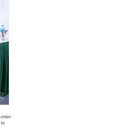
m chăm
 tự