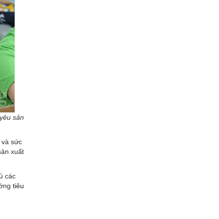
 yêu sản
 và sức
sản xuất
ủ các
ướng
tiêu