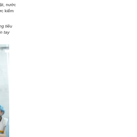
ặt, nước
ợc kiểm
ng tiêu
n tay