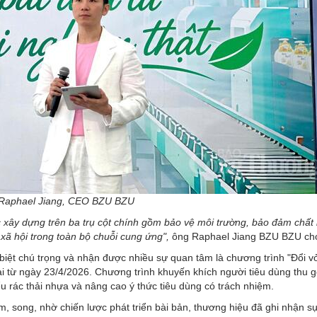
Raphael Jiang, CEO BZU BZU
c xây dựng trên ba trụ cột chính gồm bảo vệ môi trường, bảo đảm chất
xã hội trong toàn bộ chuỗi cung ứng",
ông Raphael Jiang BZU BZU ch
ệt chú trọng và nhận được nhiều sự quan tâm là chương trình "Đổi vỏ
 từ ngày 23/4/2026. Chương trình khuyến khích người tiêu dùng thu 
u rác thải nhựa và nâng cao ý thức tiêu dùng có trách nhiệm.
m, song, nhờ chiến lược phát triển bài bản, thương hiệu đã ghi nhận s