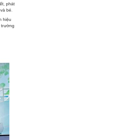
ết
, phát
 và bé.
n hiệu
 trường