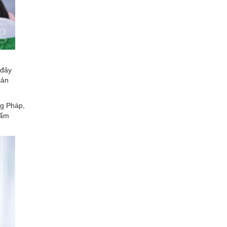
 đây
sản
ng Pháp,
hẩm