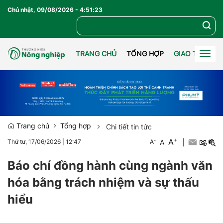
Chủ nhật, 09/08/2026
-
4
:
51
:
24
TRANG CHỦ
TỔNG HỢP
GIAO THƯƠN
Togg
navig
Trang chủ
Tổng hợp
Chi tiết tin tức
+
A
-
A
|
Thứ tư, 17/06/2026
|
12:47
A
Báo chí đồng hành cùng ngành văn
hóa bằng trách nhiệm và sự thấu
hiểu