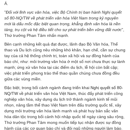
Á.
"
Đối với lĩnh vực văn hóa, việc Bộ Chính trị ban hành Nghị quyết
số 80-NQ/TW về phát triển văn hóa Việt Nam trong kỷ nguyên
mới là dấu mốc đặc biệt quan trọng, khẳng định văn hóa là nền
tảng, trụ cột và hệ điều tiết cho sự phát triển bền vững đất nước
",
Thứ trưởng Phan Tâm nhấn mạnh.
Bên cạnh những kết quả đạt được, lãnh đạo Bộ Văn hóa, Thể
thao và Du lịch cũng nêu những khó khăn, hạn chế, cần sự chung
tay của cả hệ thống chính trị, toàn xã hội và sự đồng hành của
báo chí, như: môi trường văn hóa ở một số nơi chưa thực sự lành
mạnh; ứng xử văn hóa tại các điểm du lịch, lễ hội còn bất cập;
việc phát triển phong trào thể thao quần chúng chưa đồng đều
giữa các vùng miền.
Đặc biệt, trong bối cảnh ngành đang triển khai
Nghị quyết số 80-
NQ/TW
về phát triển văn hóa Việt Nam, thúc đẩy phát triển công
nghiệp văn hóa, xây dựng du lịch trở thành ngành kinh tế mũi
nhọn, nâng tầm thể thao Việt Nam trên đấu trường quốc tế, xây
dựng môi trường văn hóa lành mạnh và phát huy bản sắc văn
hóa dân tộc trong bối cảnh hội nhập quốc tế ngày càng sâu rộng,
Thứ trưởng Phan Tâm mong muốn tiếp tục nhận được sự đồng
hành của các cơ quan báo chí và đội ngũ những người làm báo.