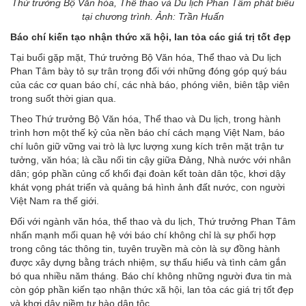
Thứ trưởng Bộ Văn hóa, Thể thao và Du lịch Phan Tâm phát biểu
tại chương trình. Ảnh: Trần Huấn
Báo chí kiến tạo nhận thức xã hội, lan tỏa các giá trị tốt đẹp
Tại buổi gặp mặt, Thứ trưởng Bộ Văn hóa, Thể thao và Du lịch
Phan Tâm bày tỏ sự trân trọng đối với những đóng góp quý báu
của các cơ quan báo chí, các nhà báo, phóng viên, biên tập viên
trong suốt thời gian qua.
Theo Thứ trưởng Bộ Văn hóa, Thể thao và Du lịch, trong hành
trình hơn một thế kỷ của nền báo chí cách mạng Việt Nam, báo
chí luôn giữ vững vai trò là lực lượng xung kích trên mặt trận tư
tưởng, văn hóa; là cầu nối tin cậy giữa Đảng, Nhà nước với nhân
dân; góp phần củng cố khối đại đoàn kết toàn dân tộc, khơi dậy
khát vọng phát triển và quảng bá hình ảnh đất nước, con người
Việt Nam ra thế giới.
Đối với ngành văn hóa, thể thao và du lịch, Thứ trưởng Phan Tâm
nhấn mạnh mối quan hệ với báo chí không chỉ là sự phối hợp
trong công tác thông tin, tuyên truyền mà còn là sự đồng hành
được xây dựng bằng trách nhiệm, sự thấu hiểu và tình cảm gắn
bó qua nhiều năm tháng. Báo chí không những người đưa tin mà
còn góp phần kiến tạo nhận thức xã hội, lan tỏa các giá trị tốt đẹp
và khơi dậy niềm tự hào dân tộc.