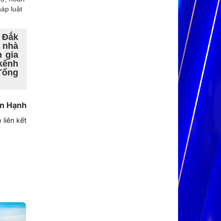
háp luật
n Đắk
7 nhà
n gia
 kênh
Tổng
n Hạnh
 liên kết