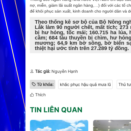
nợ, miễn, giảm lãi suất ngân hàng,…) đối với các tổ ch
để khôi phục sản xuất, kinh doanh cho người dân và 
Theo thống kê sơ bộ của Bộ Nông nghi
Lắk làm 90 người chết, mất tích; 273 
bị hư hỏng, tốc mái; 160.715 ha lúa, 
cầm; 684 tàu thuyền bị chìm, hư hỏng,
mương; 64,9 km bờ sông, bờ biển sạ
thiệt hại ước tính trên 27.289 tỷ đồng.
Tác giả:
Nguyễn Hạnh
Từ khóa:
khắc phục hậu quả mưa lũ
Thủ t
Thích
TIN LIÊN QUAN