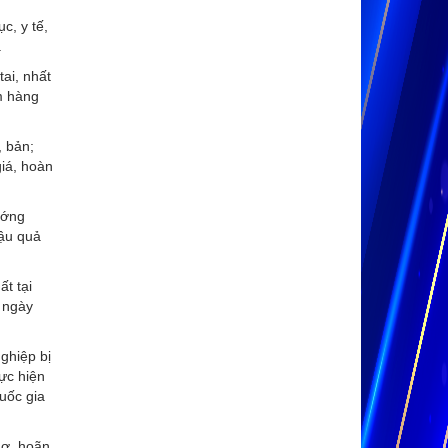
c, y tế,
.
ai, nhất
m hàng
, bản;
iá, hoàn
ướng
hậu quả
t tại
 ngày
nghiệp bị
ực hiện
uốc gia
nợ, hoãn