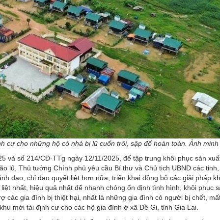
nh cư cho những hộ có nhà bị lũ cuốn trôi, sập đổ hoàn toàn. Ảnh minh
5 và số 214/CĐ-TTg ngày 12/11/2025, để tập trung khôi phục sản xuất
ão lũ, Thủ tướng Chính phủ yêu cầu Bí thư và Chủ tịch UBND các tỉnh,
 lãnh đạo, chỉ đạo quyết liệt hơn nữa, triển khai đồng bộ các giải pháp
k
 liệt nhất, hiệu quả nhất để nhanh chóng ổn định tình hình, khôi phục s
 các gia đình bị thiệt hại, nhất là những gia đình có người bị chết, mất 
u mới tái định cư cho các hộ gia đình ở xã Đề Gi, tỉnh Gia Lai.