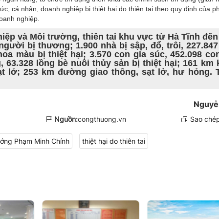
ức, cá nhân, doanh nghiệp bị thiệt hại do thiên tai theo quy định của p
doanh nghiệp.
ệp và Môi trường, thiên tai khu vực từ Hà Tĩnh đế
người bị thương; 1.900 nhà bị sập, đổ, trôi, 227.84
hoa màu bị thiệt hại; 3.570 con gia súc, 452.098 co
 63.328 lồng bè nuôi thủy sản bị thiệt hại; 161 km
t lở; 253 km đường giao thông, sạt lở, hư hỏng. 
Nguyễ
Nguồn:
congthuong.vn
Sao chép
ướng Phạm Minh Chính
thiệt hại do thiên tai