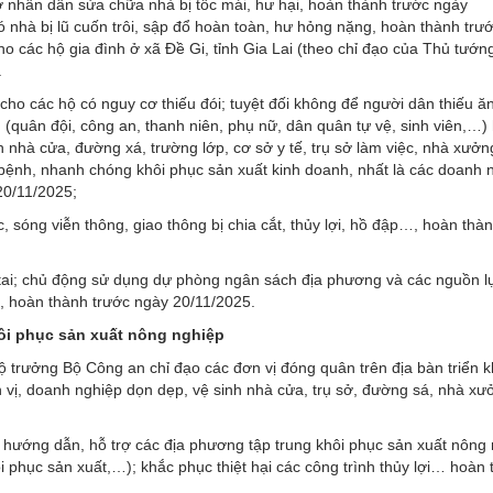
 nhân dân sửa chữa nhà bị tốc mái, hư hại, hoàn thành trước ngày
ó nhà bị lũ cuốn trôi, sập đổ hoàn toàn, hư hỏng nặng, hoàn thành trư
ho các hộ gia đình ở xã Đề Gi, tỉnh Gia Lai (theo chỉ đạo của Thủ tướn
.
o các hộ có nguy cơ thiếu đói; tuyệt đối không để người dân thiếu ăn
 (quân đội, công an, thanh niên, phụ nữ, dân quân tự vệ, sinh viên,…) 
 nhà cửa, đường xá, trường lớp, cơ sở y tế, trụ sở làm việc, nhà xưởn
bệnh, nhanh chóng khôi phục sản xuất kinh doanh, nhất là các doanh 
20/11/2025;
, sóng viễn thông, giao thông bị chia cắt, thủy lợi, hồ đập…, hoàn thà
ên tai; chủ động sử dụng dự phòng ngân sách địa phương và các nguồn 
nh, hoàn thành trước ngày 20/11/2025.
ôi phục sản xuất nông nghiệp
trưởng Bộ Công an chỉ đạo các đơn vị đóng quân trên địa bàn triển kh
n vị, doanh nghiệp dọn dẹp, vệ sinh nhà cửa, trụ sở, đường sá, nhà x
hướng dẫn, hỗ trợ các địa phương tập trung khôi phục sản xuất nông
hôi phục sản xuất,…); khắc phục thiệt hại các công trình thủy lợi… hoàn