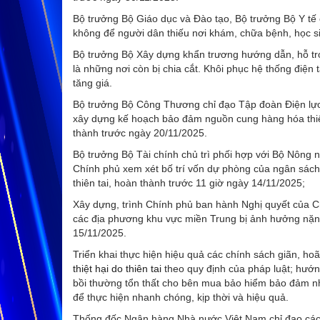
Bộ trưởng Bộ Giáo dục và Đào tạo, Bộ trưởng Bộ Y tế c
không để người dân thiếu nơi khám, chữa bệnh, học sin
Bộ trưởng Bộ Xây dựng khẩn trương hướng dẫn, hỗ trợ c
là những nơi còn bị chia cắt. Khôi phục hệ thống điệ
tăng giá.
Bộ trưởng Bộ Công Thương chỉ đạo Tập đoàn Điện lực 
xây dựng kế hoạch bảo đảm nguồn cung hàng hóa thiết
thành trước ngày 20/11/2025.
Bộ trưởng Bộ Tài chính chủ trì phối hợp với Bộ Nông 
Chính phủ xem xét bố trí vốn dự phòng của ngân sác
thiên tai, hoàn thành trước 11 giờ ngày 14/11/2025;
Xây dựng, trình Chính phủ ban hành Nghị quyết của Chí
các địa phương khu vực miền Trung bị ảnh hưởng nặng
15/11/2025.
Triển khai thực hiện hiệu quả các chính sách giãn, hoã
thiệt hại do thiên tai
theo quy định của pháp luật; hướ
bồi thường tổn thất cho bên mua bảo hiểm bảo đảm nha
để thực hiện nhanh chóng, kịp thời và hiệu quả.
Thống đốc Ngân hàng Nhà nước Việt Nam chỉ đạo các ng