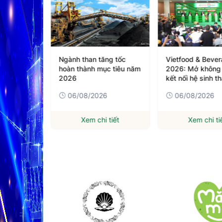
 qua 11
Ngành than tăng tốc
Vietfood & Beve
t nền
hoàn thành mục tiêu năm
2026: Mở không 
ởng hai
2026
kết nối hệ sinh th
ngành F&B
6
06/08/2026
06/08/2026
tiết
Xem chi tiết
Xem chi ti