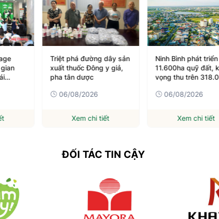
rage
Triệt phá đường dây sản
Ninh Bình phát triể
gian
xuất thuốc Đông y giả,
11.600ha quỹ đất, 
ái
pha tân dược
vọng thu trên 318.
đồng
06/08/2026
06/08/2026
ết
Xem chi tiết
Xem chi tiết
ĐỐI TÁC TIN CẬY