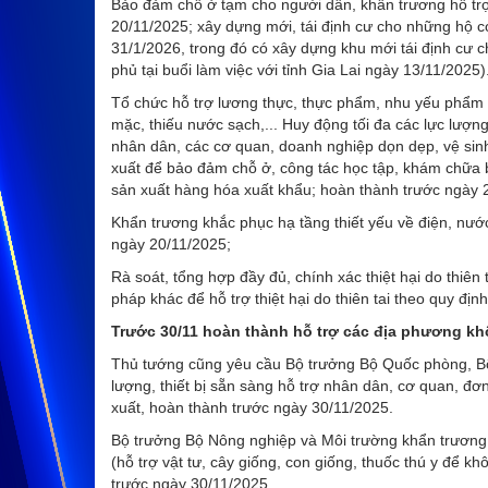
Bảo đảm chỗ ở tạm cho người dân, khẩn trương hỗ trợ
20/11/2025; xây dựng mới, tái định cư cho những hộ c
31/1/2026, trong đó có xây dựng khu mới tái định cư c
phủ tại buổi làm việc với tỉnh Gia Lai ngày 13/11/2025)
Tổ chức hỗ trợ lương thực, thực phẩm, nhu yếu phẩm ch
mặc, thiếu nước sạch,... Huy động tối đa các lực lượng
nhân dân, các cơ quan, doanh nghiệp dọn dẹp, vệ sinh
xuất để bảo đảm chỗ ở, công tác học tập, khám chữa 
sản xuất hàng hóa xuất khẩu; hoàn thành trước ngày 
Khẩn trương khắc phục hạ tầng thiết yếu về điện, nước
ngày 20/11/2025;
Rà soát, tổng hợp đầy đủ, chính xác thiệt hại do thi
pháp khác để hỗ trợ thiệt hại do thiên tai theo quy đị
Trước 30/11 hoàn thành hỗ trợ các địa phương kh
Thủ tướng cũng yêu cầu Bộ trưởng Bộ Quốc phòng, Bộ 
lượng, thiết bị sẵn sàng hỗ trợ nhân dân, cơ quan, đơ
xuất, hoàn thành trước ngày 30/11/2025.
Bộ trưởng Bộ Nông nghiệp và Môi trường khẩn trương 
(hỗ trợ vật tư, cây giống, con giống, thuốc thú y để k
trước ngày 30/11/2025.