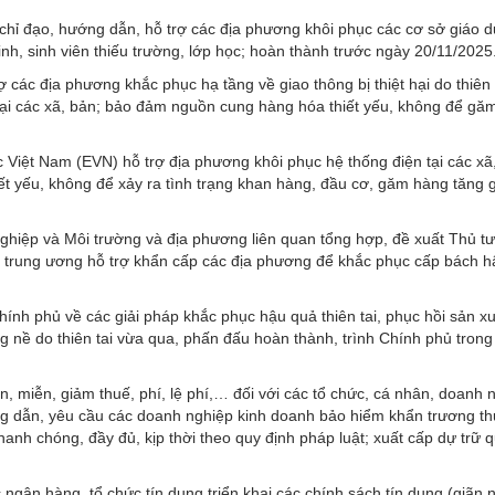
hỉ đạo, hướng dẫn, hỗ trợ các địa phương khôi phục các cơ sở giáo dụ
h, sinh viên thiếu trường, lớp học; hoàn thành trước ngày 20/11/2025
ác địa phương khắc phục hạ tầng về giao thông bị thiệt hại do thiên t
n tại các xã, bản; bảo đảm nguồn cung hàng hóa thiết yếu, không để gă
Việt Nam (EVN) hỗ trợ địa phương khôi phục hệ thống điện tại các xã
 yếu, không để xảy ra tình trạng khan hàng, đầu cơ, găm hàng tăng g
nghiệp và Môi trường và địa phương liên quan tổng hợp, đề xuất Thủ t
h trung ương hỗ trợ khẩn cấp các địa phương để khắc phục cấp bách 
nh phủ về các giải pháp khắc phục hậu quả thiên tai, phục hồi sản xuấ
 nề do thiên tai vừa qua, phấn đấu hoàn thành, trình Chính phủ trong
n, miễn, giảm thuế, phí, lệ phí,… đối với các tổ chức, cá nhân, doanh 
ng dẫn, yêu cầu các doanh nghiệp kinh doanh bảo hiểm khẩn trương th
nh chóng, đầy đủ, kịp thời theo quy định pháp luật; xuất cấp dự trữ q
ân hàng, tổ chức tín dụng triển khai các chính sách tín dụng (giãn 