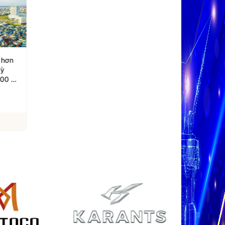
n hơn
Thành phố Huế đối thoại
Lễ hội Sâm Ngọc Linh
kỳ
doanh nghiệp, tháo gỡ
Dược liệu 2026: Kết q
000 tỷ
điểm nghẽn đầu tư
thương mại ấn tượng
06/08/2026
05/08/2026
Xem chi tiết
Xem chi tiết