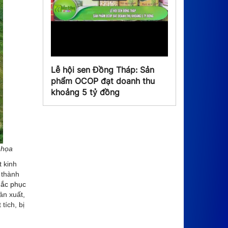
Lễ hội sen Đồng Tháp: Sản
phẩm OCOP đạt doanh thu
khoảng 5 tỷ đồng
 họa
 kinh
 thành
hắc phục
ản xuất,
tích, bị