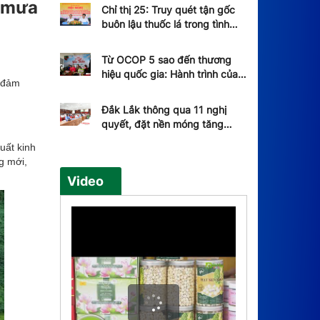
u mưa
Chỉ thị 25: Truy quét tận gốc
buôn lậu thuốc lá trong tình
hình mới
Từ OCOP 5 sao đến thương
hiệu quốc gia: Hành trình của
o đảm
vải Hồng Xuân
Đắk Lắk thông qua 11 nghị
quyết, đặt nền móng tăng
trưởng hai con số
uất kinh
g mới,
Video