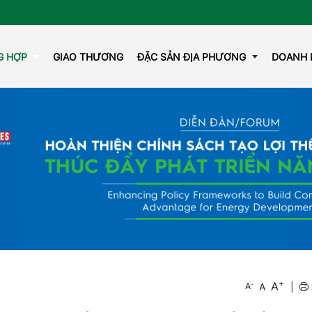
G HỢP
GIAO THƯƠNG
ĐẶC SẢN ĐỊA PHƯƠNG
DOANH 
GAZINE
OCOP
+
A
-
A
|
A