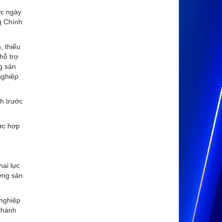
ớc ngày
g Chính
, thiếu
hỗ trợ
g sản
nghiệp
nh trước
lực hợp
ai lực
ưởng sản
 nghiệp
 thành