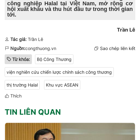
công nghiệp Halal tại Việt Nam, mở rộng cơ
hội xuất khẩu và thu hút đầu tư trong thời gian
tới.
Trần Lê
Tác giả:
Trần Lê
Nguồn:
congthuong.vn
Sao chép liên kết
Từ khóa:
Bộ Công Thương
viện nghiên cứu chiến lược chính sách công thương
thị trường Halal
Khu vực ASEAN
Thích
TIN LIÊN QUAN