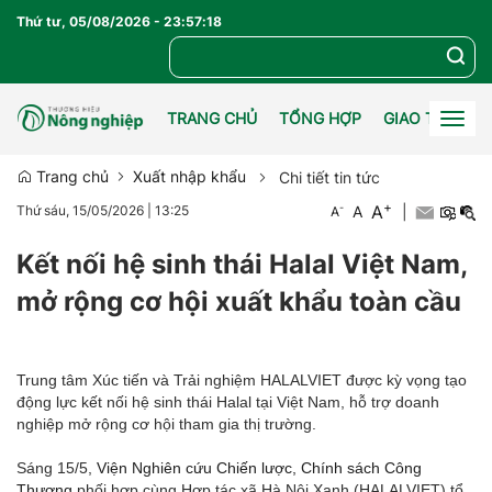
Thứ tư, 05/08/2026
-
23
:
57
:
19
TRANG CHỦ
TỔNG HỢP
GIAO THƯƠN
Togg
navig
Trang chủ
Xuất nhập khẩu
Chi tiết tin tức
+
A
-
A
|
Thứ sáu, 15/05/2026
|
13:25
A
Kết nối hệ sinh thái Halal Việt Nam,
mở rộng cơ hội xuất khẩu toàn cầu
Trung tâm Xúc tiến và Trải nghiệm HALALVIET được kỳ vọng tạo
động lực kết nối hệ sinh thái Halal tại Việt Nam, hỗ trợ doanh
nghiệp mở rộng cơ hội tham gia thị trường.
Sáng 15/5,
Viện Nghiên cứu Chiến lược, Chính sách Công
Thương
phối hợp cùng Hợp tác xã Hà Nội Xanh (HALALVIET) tổ