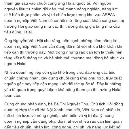
tham gia sâu vào chuỗi cung ứng Halal quốc tế. Với nguồn
nguyên liệu tự nhiên dồi dào, thế mạnh nông nghiệp, năng lực
chế biến thực phẩm và vị trí chiến lược trong
khu vực ASEAN
,
doanh nghiệp Việt Nam có cơ hội mở rộng xuất khẩu sang các thị
trường Hồi giáo cũng như các thị trường đang gia tăng nhu cầu
tiêu dùng Halal.
Ông Nguyễn Văn Hội cho rằng, bên cạnh những tiềm năng lớn,
doanh nghiệp Việt Nam vẫn đang đối mặt với nhiều khó khăn khi
tiếp cận thị trường này. Một trong những rào cản lớn là thiếu nền
tảng kết nối thông tin và hệ sinh thái thương mại đồng bộ phục vụ
ngành Halal.
Nhiều doanh nghiệp còn gặp khó trong việc đáp ứng các tiêu
chuẩn chứng nhận, xây dựng chuỗi cung ứng phù hợp, truy xuất
nguồn gốc hay tiếp cận mạng lưới đối tác quốc tế. Đây là những
yếu tố quan trọng quyết định khả năng tham gia thị trường Halal
toàn cầu.
Cùng chung nhận định, bà Bá Thị Nguyệt Thu, Chủ tịch Hội đồng
quản trị Hợp tác xã Hà Nội Xanh, cho biết, Việt Nam có nhiều lợi
thế chiến lược về nông nghiệp, chế biến và vị trí địa lý, song
doanh nghiệp vẫn đang phải đối mặt với nhiều rào cản liên quan
đến tiêu chuẩn, nhân lực, công nghệ, chi phí và năng lực kết nối