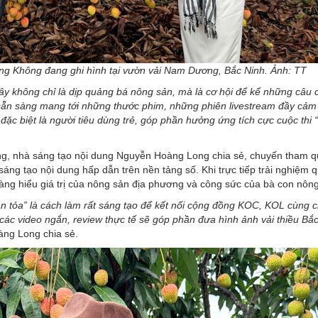
ng Không đang ghi hình tại vườn vải Nam Dương, Bắc Ninh. Ảnh: TT
g đây không chỉ là dịp quảng bá nông sản, mà là cơ hội để kể những câu
 sẵn sàng mang tới những thước phim, những phiên livestream đầy cảm
đặc biệt là người tiêu dùng trẻ, góp phần hưởng ứng tích cực cuộc thi 
, nhà sáng tạo nội dung Nguyễn Hoàng Long chia sẻ, chuyến tham 
sáng tạo nội dung hấp dẫn trên nền tảng số. Khi trực tiếp trải nghiệm q
càng hiểu giá trị của nông sản địa phương và công sức của bà con nôn
 lan tỏa” là cách làm rất sáng tạo để kết nối cộng đồng KOC, KOL cùng 
ác video ngắn, review thực tế sẽ góp phần đưa hình ảnh vải thiều Bắ
ng Long chia sẻ.