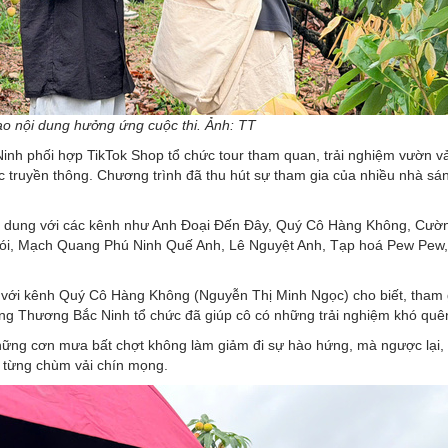
ạo nội dung hưởng ứng cuộc thi. Ảnh: TT
inh phối hợp TikTok Shop tổ chức tour tham quan, trải nghiệm vườn vả
c truyền thông. Chương trình đã thu hút sự tham gia của nhiều nhà sá
ội dung với các kênh như Anh Đoại Đến Đây, Quý Cô Hàng Không, Cườn
hói, Mạch Quang Phú Ninh Quế Anh, Lê Nguyệt Anh, Tạp hoá Pew Pew
 với kênh Quý Cô Hàng Không (Nguyễn Thị Minh Ngọc) cho biết, tham 
g Thương Bắc Ninh tổ chức đã giúp cô có những trải nghiệm khó quê
 những cơn mưa bất chợt không làm giảm đi sự hào hứng, mà ngược lại,
 từng chùm vải chín mọng.