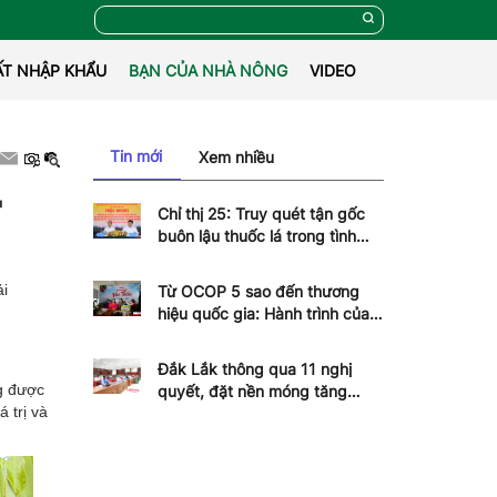
ẤT NHẬP KHẨU
BẠN CỦA NHÀ NÔNG
VIDEO
Tin mới
Xem nhiều
'
Chỉ thị 25: Truy quét tận gốc
buôn lậu thuốc lá trong tình
hình mới
ải
Từ OCOP 5 sao đến thương
hiệu quốc gia: Hành trình của
vải Hồng Xuân
Đắk Lắk thông qua 11 nghị
ng được
quyết, đặt nền móng tăng
 trị và
trưởng hai con số