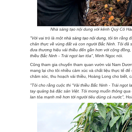
Nhà sáng tạo nội dung với kênh Quý Cô Hà
"Với vai trò là một
nhà sáng tạo nội dung
, tôi tin rằn
chân thực về vùng đất và con người Bắc Ninh. Tôi đã
đưa thương hiệu vải thiều đến gần hơn với cộng đồng, 
thiều Bắc Ninh - Trái ngọt lan tỏa”
, Minh Ngọc nói.
Cũng tham gia chuyến tham quan vườn vải Nam Dương
mang lại cho tôi nhiều cảm xúc và chất liệu thực tế để 
chăm sóc, thu hoạch vải thiều, Hoàng Long cho biết, 
"Tôi cho rằng cuộc thi “Vải thiều Bắc Ninh - Trái ngọt
tay quảng bá đặc sản Việt. Tôi mong muốn thông qua c
lan tỏa mạnh mẽ hơn tới người tiêu dùng cả nước",
Hoà