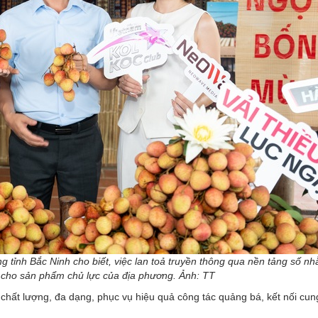
ỉnh Bắc Ninh cho biết, việc lan toả truyền thông qua nền tảng số n
hụ cho sản phẩm chủ lực của địa phương. Ảnh: TT
chất lượng, đa dạng, phục vụ hiệu quả công tác quảng bá, kết nối cun