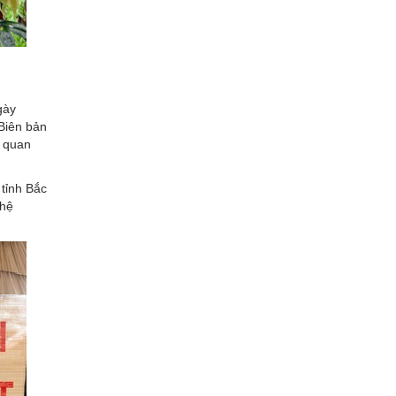
gày
 Biên bản
n quan
 tỉnh Bắc
ghệ