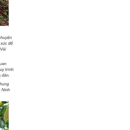
 chuyện
 xúc để
“Vải
quan
uy trình
g dân.
chung
c Ninh