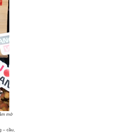
hằm mở
g – cầu,