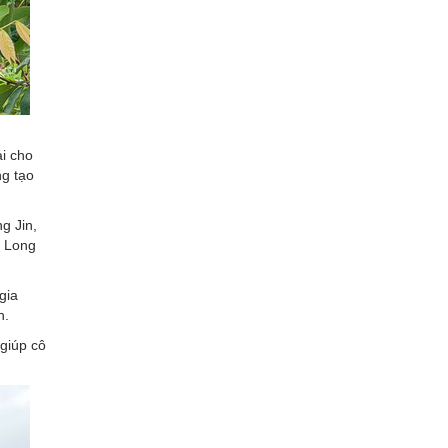
i cho
ng tạo
g Jin,
, Long
gia
n.
 giúp cô