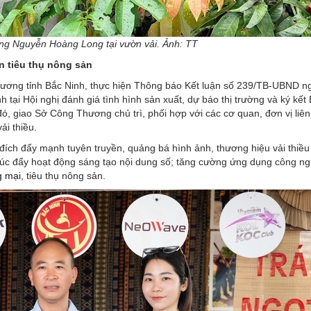
ng Nguyễn Hoàng Long tại vườn vải. Ảnh: TT
n tiêu thụ nông sản
ơng tỉnh Bắc Ninh, thực hiện Thông báo Kết luận số 239/TB-UBND n
ại Hội nghị đánh giá tình hình sản xuất, dự báo thị trường và ký kết
 đó, giao Sở Công Thương chủ trì, phối hợp với các cơ quan, đơn vị liê
ải thiều.
ích đẩy mạnh tuyên truyền, quảng bá hình ảnh, thương hiệu vải thiều
thúc đẩy hoạt động sáng tạo nội dung số; tăng cường ứng dụng công n
g mại
, tiêu thụ nông sản.