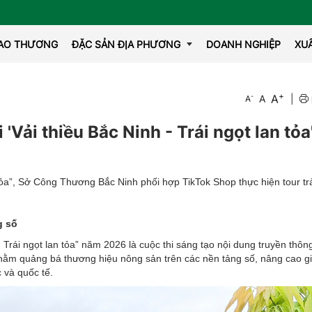
IAO THƯƠNG
ĐẶC SẢN ĐỊA PHƯƠNG
DOANH NGHIỆP
XU
+
A
-
A
|
A
OCOP
Vải thiều Bắc Ninh - Trái ngọt lan tỏa
tỏa”, Sở Công Thương Bắc Ninh phối hợp TikTok Shop thực hiện tour tr
g số
 - Trái ngọt lan tỏa” năm 2026 là cuộc thi sáng tạo nội dung truyền thô
ằm quảng bá thương hiệu nông sản trên các nền tảng số, nâng cao giá
 và quốc tế.