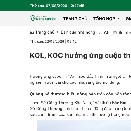
Thứ sáu, 07/08/2026
-
2
:
27
:
47
TRANG CHỦ
TỔNG HỢP
G
Trang chủ
Bạn của nhà nông
Chi tiết tin tức
Thứ sáu, 22/05/2026
|
09:42
EMAGAZINE
KOL, KOC hưởng ứng cuộc thi '
Hưởng ứng cuộc thi “Vải thiều Bắc Ninh-Trái ngọt lan 
nghiệm vườn vải cho các nhà sáng tạo nội dung.
Quảng bá thương hiệu nông sản trên các nền tản
Theo Sở Công Thương
Bắc Ninh
, “Vải thiều Bắc Ninh
Sở Công Thương tỉnh chủ trì phát động đầu tháng 5 nh
sức cạnh tranh của sản phẩm tại thị trường trong nước