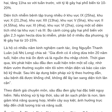
hại, tăng 11ha so với tuần trước, với tỷ lệ gây hại phổ biến từ 10-
20%.
Diện tích nhiễm bệnh tập trung nhiều ở khu vực IX (25ha), khu
vực X (21,2ha), khu vực XII (13ha), khu vực V (5ha), khu vực II
(4,55ha), khu vực XI (4ha), khu vực VI (2ha), cùng một số diện
tích nhỏ tại khu vực I và III. Bọ cánh cứng gây hại phổ biến với
gần 2,3 ngàn hecta dừa bị nhiễm, phân bố ở nhiều địa phương, tỷ
lệ gây hại từ 10-15%.
Là hộ có nhiều năm kinh nghiệm canh tác, ông Nguyễn Thanh
Luân (xã Nhị Long) chia sẻ: “Gia đình có 4 công dừa trên 20 năm
tuổi, hiện cho trái ổn định và là nguồn thu nhập chính. Thời gian
qua, khi phát hiện sâu đầu đen xuất hiện trên một số cây, nhờ
thăm vườn thường xuyên nên tôi sớm nhận diện và báo cáo cán
bộ kỹ thuật. Sau khi áp dụng biện pháp xử lý theo hướng dẫn,
sâu bệnh đã được khống chế, không để lây lan sang diện tích lân
cận”.
Theo đánh giá chuyên môn, sâu đầu đen gây hại đặc biệt nguy
hiểm. Nếu không xử lý kịp thời, sâu sẽ ăn sạch phần lá non, làm
giảm khả năng quang hợp, khiến cây suy kiệt, ảnh hưởng trực
tiếp đến chất lượng trái và năng suất.