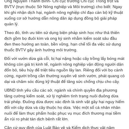
Ông Nguyễn Thanh Bình- Chi cục trưởng Chi cục Trồng trọt và
BVTV (trực thuộc Sở Nông nghiệp và Môi trường) cho biết: Ngay
khi ghi nhận dịch hại, ngành nông nghiệp chỉ đạo cán bộ kỹ thuật
xuống cơ sở hướng dẫn nông dân áp dụng đồng bộ giải pháp
quản lý.
Theo đó, tỉnh ưu tiên sử dụng biện pháp sinh học như thả thiên
địch gồm bọ đuôi kìm và ong ký sinh nhằm kiểm soát sâu đầu
đen theo hướng an toàn, bền vững, hạn chế tối đa việc sử dụng
thuốc BVTV gây ảnh hưởng môi trường.
Đối với vườn dừa già cỗi, bị hại nặng hoặc cây trồng lấy bóng mát
không còn giá trị kinh tế, ngành nông nghiệp vận động người dân
đốn bỏ, tiêu hủy để triệt tiêu nguồn lây lan. Riêng đối với bọ cánh
cứng, người trồng cần thường xuyên vệ sinh vườn, phát quang cỏ
dại và chăm sóc đúng kỹ thuật để tăng sức chống chịu cho cây.
UBND tỉnh yêu cầu các sở, ngành và chính quyền địa phương
tăng cường kiểm soát, xử lý nghiêm tình trạng nuôi đuông dừa
trái phép. Đuông dừa được xác định là sinh vật gây hại nguy hiểm
đối với cây dừa và cây thuộc họ dừa. Việc một số cá nhân nhân
nuôi để làm thực phẩm hoặc phục vụ mục đích thương mại tiềm
ẩn rủi ro phát tán dịch bệnh rất lớn.
Căn cứ quy định của Luật Bảo vệ và Kiểm dịch thực vật năm