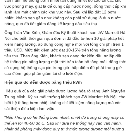
vận hành hệ thống bơm nhiệt tận dụng nhiệt độ cao tại các khu
vực phòng máy, giặt là để cung cấp nước nóng, đồng thời cấp khí
lạnh làm mát chính các khu vực này. Sau khi lắp đặt 12 bơm
nhiệt, khách sạn gần như không còn phải sử dụng lò đun nước
nóng, qua đó tiết giảm đáng kể lượng dầu tiêu thụ.
Ông Trần Văn Kiên, Giám đốc Kỹ thuật khách sạn JW Marriott Hà
Nội cho biết, thời gian qua đơn vị đã đầu tư hơn 10 giải pháp
tiết
kiệm năng lượng
, áp dụng công nghệ mới với tổng chi phí trên 1
triệu USD. Mức tiết kiệm ước đạt 10-15% trên tổng năng lượng
tiêu thụ. Theo ông Kiên, khách sạn đang dự kiến đầu tư lắp đặt
hệ thống pin năng lượng mặt trời trên toàn bộ tầng mái, đồng thời
sử dụng hệ thống sạc pin trong giờ thấp điểm để phát trong giờ
cao điểm, góp phần giảm tải cho lưới điện.
Hiệu quả đo đếm được bằng triệu kWh
Hiệu quả của các giải pháp được lượng hóa rõ ràng. Anh Nguyễn
Trung Minh, Kỹ sư môi trường khách sạn JW Marriott Hà Nội, cho
biết hệ thống bơm nhiệt không chỉ tiết kiệm năng lượng mà còn
cải thiện điều kiện làm việc.
“
Nếu không có hệ thống bơm nhiệt, nhiệt độ trong phòng máy có
thể lên tới 40-50 độ C. Sau khi đưa hệ thống này vào vận hành,
nhiệt độ phòng máy được duy trì ở mức tương đương môi trường