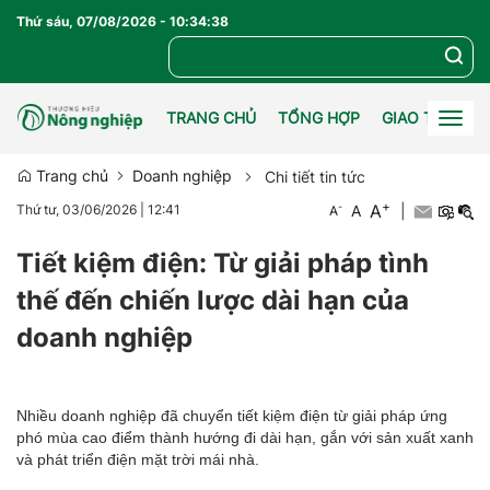
Thứ sáu, 07/08/2026
-
10
:
34
:
39
TRANG CHỦ
TỔNG HỢP
GIAO THƯƠN
Togg
navig
Trang chủ
Doanh nghiệp
Chi tiết tin tức
+
A
-
A
|
Thứ tư, 03/06/2026
|
12:41
A
Tiết kiệm điện: Từ giải pháp tình
thế đến chiến lược dài hạn của
doanh nghiệp
Nhiều doanh nghiệp đã chuyển tiết kiệm điện từ giải pháp ứng
phó mùa cao điểm thành hướng đi dài hạn, gắn với sản xuất xanh
và phát triển điện mặt trời mái nhà.