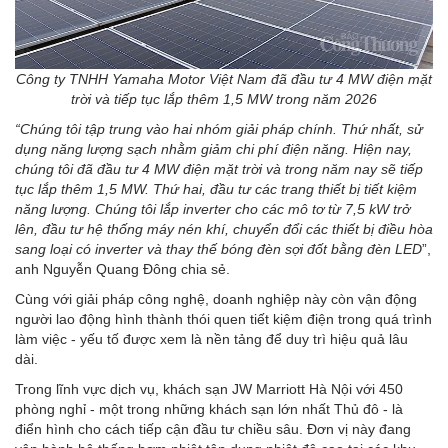
Công ty TNHH Yamaha Motor Việt Nam đã đầu tư 4 MW điện mặt
trời và tiếp tục lắp thêm 1,5 MW trong năm 2026
“Chúng tôi tập trung vào hai nhóm giải pháp chính. Thứ nhất, sử
dụng năng lượng sạch nhằm giảm chi phí điện năng. Hiện nay,
chúng tôi đã đầu tư 4 MW điện mặt trời và trong năm nay sẽ tiếp
tục lắp thêm 1,5 MW. Thứ hai, đầu tư các trang thiết bị tiết kiệm
năng lượng. Chúng tôi lắp inverter cho các mô tơ từ 7,5 kW trở
lên, đầu tư hệ thống máy nén khí, chuyển đổi các thiết bị điều hòa
sang loại có inverter và thay thế bóng đèn sợi đốt bằng đèn LED
”,
anh Nguyễn Quang Đông chia sẻ.
Cùng với giải pháp công nghệ, doanh nghiệp này còn vận động
người lao động hình thành thói quen tiết kiệm điện trong quá trình
làm việc - yếu tố được xem là nền tảng để duy trì hiệu quả lâu
dài.
Trong lĩnh vực dịch vụ, khách sạn JW Marriott Hà Nội với 450
phòng nghỉ - một trong những khách sạn lớn nhất Thủ đô - là
điển hình cho cách tiếp cận đầu tư chiều sâu. Đơn vị này đang